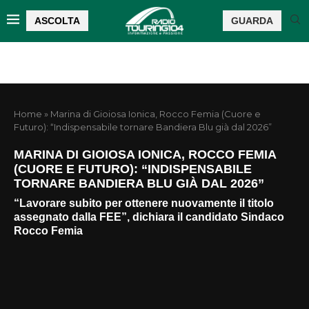
ASCOLTA
GUARDA
Home
»
Marina di Gioiosa Ionica, Rocco Femia (Cuore e
Futuro): “Indispensabile tornare Bandiera Blu già dal 2026”
MARINA DI GIOIOSA IONICA, ROCCO FEMIA
(CUORE E FUTURO): “INDISPENSABILE
TORNARE BANDIERA BLU GIÀ DAL 2026”
“Lavorare subito per ottenere nuovamente il titolo
assegnato dalla FEE”, dichiara il candidato Sindaco
Rocco Femia