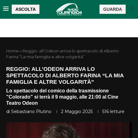
ASCOLTA
GUARDA
Home
»
Reggio: all’Odeon arriva lo spettacolo di Alberto
Farina “La mia famiglia e altre volgarità”
REGGIO: ALL’ODEON ARRIVA LO
SPETTACOLO DI ALBERTO FARINA “LA MIA
FAMIGLIA E ALTRE VOLGARITÀ”
Lo spettacolo del comico della trasmissione
"Colorado" si terrà il 9 maggio, alle 21:00 al Cine
Teatro Odeon
di
Sebastiano Plutino
2 Maggio 2025
516
letture