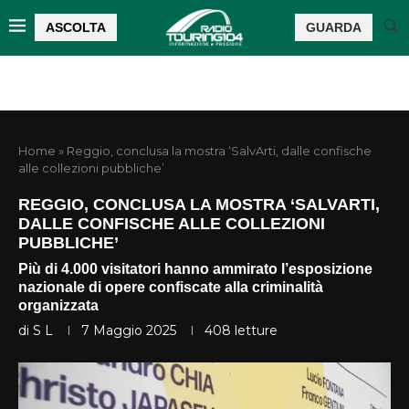
ASCOLTA
GUARDA
Home
»
Reggio, conclusa la mostra ‘SalvArti, dalle confische
alle collezioni pubbliche’
REGGIO, CONCLUSA LA MOSTRA ‘SALVARTI,
DALLE CONFISCHE ALLE COLLEZIONI
PUBBLICHE’
Più di 4.000 visitatori hanno ammirato l’esposizione
nazionale di opere confiscate alla criminalità
organizzata
di
S L
7 Maggio 2025
408
letture