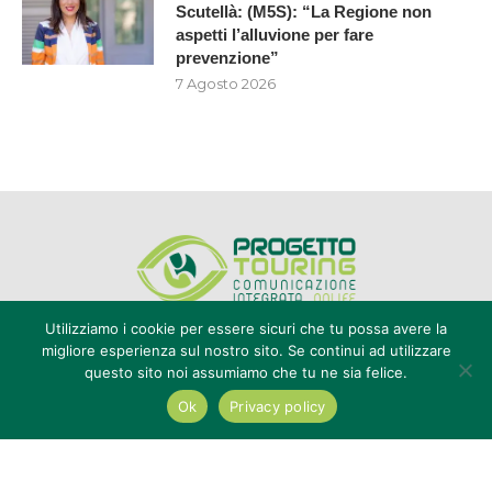
Scutellà: (M5S): “La Regione non
aspetti l’alluvione per fare
prevenzione”
7 Agosto 2026
Utilizziamo i cookie per essere sicuri che tu possa avere la
migliore esperienza sul nostro sito. Se continui ad utilizzare
questo sito noi assumiamo che tu ne sia felice.
Editore Progetto Touring srl - iscrizione al ROC n°20616 - P.IVA e CF
02636800803 - Reg. Tribunale Reggio Calabria n° 04/1976 -
Ok
Privacy policy
redazione@touring104.it
@2022 - All Right Reserved. Designed and Developed by
Auranex
|
Cookie Policy
|
Privacy Policy