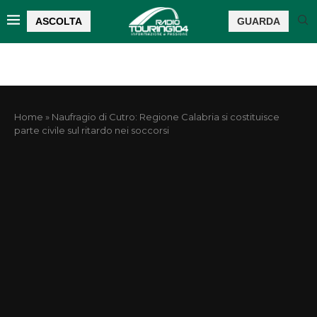
ASCOLTA
GUARDA
Home
»
Naufragio di Cutro: Regione Calabria si costituisce
parte civile sul ritardo nei soccorsi