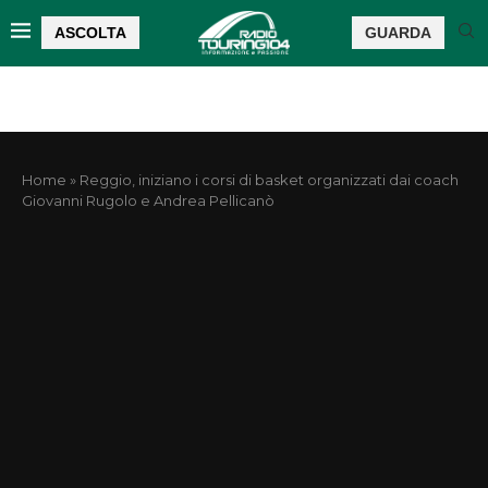
ASCOLTA
GUARDA
Home
»
Reggio, iniziano i corsi di basket organizzati dai coach
Giovanni Rugolo e Andrea Pellicanò