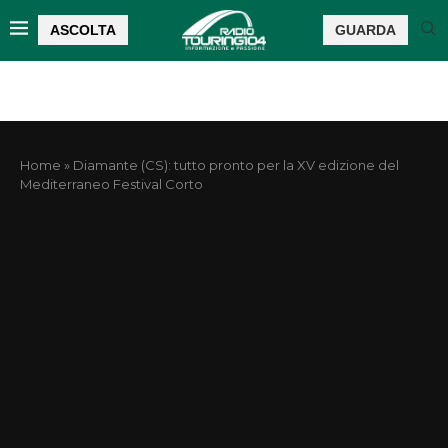
ASCOLTA
GUARDA
Home
»
Diamante (CS): tutto pronto per la XV edizione del
Mediterraneo Festival Corto