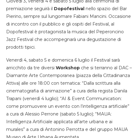
Giovedì 3, venerdì 4 e sabato 5 luglio alla cerimonia di
premiazione seguirà il
Dopofestival
nello spazio del Bar
Pierino, sempre sul lungomare Fabiani Mancini. Occasione
di incontro con il pubblico e gli ospiti del Festival, al
Dopofestival è protagonista la musica del Peperoncino
Jazz Festival che accompegnarà una degustazione di
prodotti tipici.
Venerdì 4, sabato 5 e domenica 6 luglio il Festival sarà
arricchito da tre diversi
Workshop
che si terranno al DAC –
Diamante Arte Contemporanea (piazza della Cittadinanza
Attiva) alle ore 18:00 con tematica: “Dalla scrittura alla
cinematografia di animazione” a cura della regista Danila
Trapani (venerdì 4 luglio); “AI & Event Communication:
come promuovere un evento con l’intelligenza artificiale”
a cura di Alessio Perrone (sabato 5 luglio); “MAUA:
Intelligenza Artificiale applicata all’arte urbana e ai
murales” a cura di Antonino Perrotta e del gruppo MAUA
Museo di Arte Urbana Aumentata.