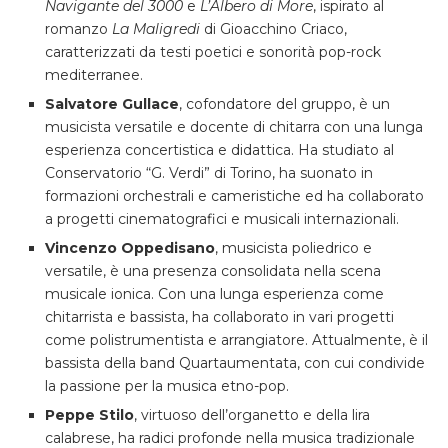
Navigante del 3000
e
L’Albero di More
, ispirato al
romanzo
La Maligredi
di Gioacchino Criaco,
caratterizzati da testi poetici e sonorità pop-rock
mediterranee.
Salvatore Gullace
, cofondatore del gruppo, è un
musicista versatile e docente di chitarra con una lunga
esperienza concertistica e didattica. Ha studiato al
Conservatorio “G. Verdi” di Torino, ha suonato in
formazioni orchestrali e cameristiche ed ha collaborato
a progetti cinematografici e musicali internazionali.
Vincenzo Oppedisano
, musicista poliedrico e
versatile, è una presenza consolidata nella scena
musicale ionica. Con una lunga esperienza come
chitarrista e bassista, ha collaborato in vari progetti
come polistrumentista e arrangiatore. Attualmente, è il
bassista della band Quartaumentata, con cui condivide
la passione per la musica etno-pop.
Peppe Stilo
, virtuoso dell’organetto e della lira
calabrese, ha radici profonde nella musica tradizionale