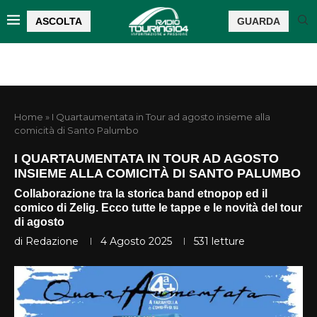
ASCOLTA
GUARDA
Home
»
I Quartaumentata in Tour ad agosto insieme alla
comicità di Santo Palumbo
I QUARTAUMENTATA IN TOUR AD AGOSTO
INSIEME ALLA COMICITÀ DI SANTO PALUMBO
Collaborazione tra la storica band etnopop ed il
comico di Zelig. Ecco tutte le tappe e le novità del tour
di agosto
di
Redazione
4 Agosto 2025
531
letture