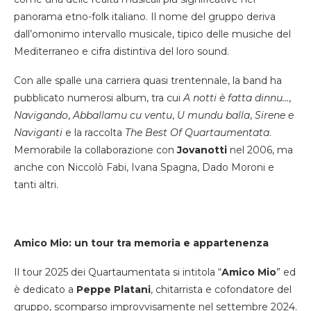
panorama etno-folk italiano. Il nome del gruppo deriva
dall’omonimo intervallo musicale, tipico delle musiche del
Mediterraneo e cifra distintiva del loro sound.
Con alle spalle una carriera quasi trentennale, la band ha
pubblicato numerosi album, tra cui
A notti è fatta dinnu…
,
Navigando
,
Abballamu cu ventu
,
U mundu balla
,
Sirene e
Naviganti
e la raccolta
The Best Of Quartaumentata
.
Memorabile la collaborazione con
Jovanotti
nel 2006, ma
anche con Niccolò Fabi, Ivana Spagna, Dado Moroni e
tanti altri.
Amico Mio: un tour tra memoria e appartenenza
Il tour 2025 dei Quartaumentata si intitola “
Amico Mio
” ed
è dedicato a
Peppe Platani
, chitarrista e cofondatore del
gruppo, scomparso improvvisamente nel settembre 2024.