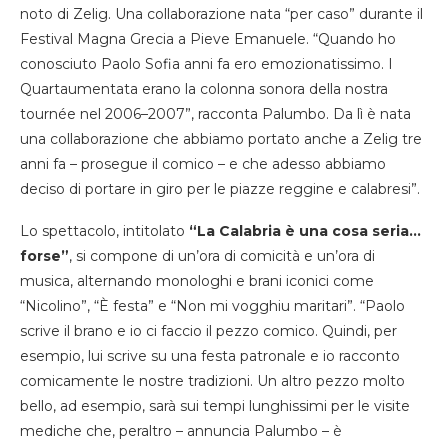
noto di Zelig. Una collaborazione nata “per caso” durante il
Festival Magna Grecia a Pieve Emanuele. “Quando ho
conosciuto Paolo Sofia anni fa ero emozionatissimo. I
Quartaumentata erano la colonna sonora della nostra
tournée nel 2006–2007”, racconta Palumbo. Da lì è nata
una collaborazione che abbiamo portato anche a Zelig tre
anni fa – prosegue il comico – e che adesso abbiamo
deciso di portare in giro per le piazze reggine e calabresi”.
Lo spettacolo, intitolato
“La Calabria è una cosa seria…
forse”
, si compone di un’ora di comicità e un’ora di
musica, alternando monologhi e brani iconici come
“Nicolino”, “È festa” e “Non mi vogghiu maritari”. “Paolo
scrive il brano e io ci faccio il pezzo comico. Quindi, per
esempio, lui scrive su una festa patronale e io racconto
comicamente le nostre tradizioni. Un altro pezzo molto
bello, ad esempio, sarà sui tempi lunghissimi per le visite
mediche che, peraltro – annuncia Palumbo – è