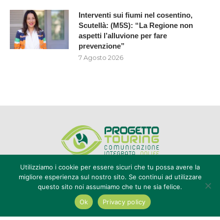
Interventi sui fiumi nel cosentino,
Scutellà: (M5S): “La Regione non
aspetti l’alluvione per fare
prevenzione”
7 Agosto 2026
Utilizziamo i cookie per essere sicuri che tu possa avere la
migliore esperienza sul nostro sito. Se continui ad utilizzare
questo sito noi assumiamo che tu ne sia felice.
Editore Progetto Touring srl - iscrizione al ROC n°20616 - P.IVA e CF
02636800803 - Reg. Tribunale Reggio Calabria n° 04/1976 -
Ok
Privacy policy
redazione@touring104.it
@2022 - All Right Reserved. Designed and Developed by
Auranex
|