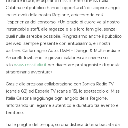
Durante il tour, le aspiranti miss, il team di Miss Italia
Calabria e il pubblico hanno l’opportunità di scoprire angoli
incantevoli della nostra Regione, arricchendo così
l’esperienza del concorso. «Un grazie di cuore va al nostro
instancabile staff, alle ragazze e alle loro famiglie, senza i
quali nulla sarebbe possibile. Ringraziamo anche il pubblico
del web, sempre presente con entusiasmo, e i nostri
partner: Carlomagno Auto, D&M – Design & Multimedia e
Amarelli. Invitiamo le giovani calabresi a iscriversi sul
sito
www.missitalia.it
per diventare protagoniste di questa
straordinaria avventura».
Grazie alla preziosa collaborazione con Jonica Radio TV
(canale 82) ed Esperia TV (canale 15), lo spettacolo di Miss
Italia Calabria raggiunge ogni angolo della Regione,
rafforzando un legame autentico e duraturo tra evento e
territorio.
Tra le pieghe del tempo, su una distesa di terra baciata dal