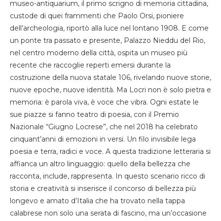
museo-antiquarium, il primo scrigno di memoria cittadina,
custode di quei frammenti che Paolo Orsi, pioniere
dell’archeologia, riportò alla luce nel lontano 1908. E come
un ponte tra passato e presente, Palazzo Nieddu del Rio,
nel centro moderno della città, ospita un museo più
recente che raccoglie reperti emersi durante la
costruzione della nuova statale 106, rivelando nuove storie,
nuove epoche, nuove identità. Ma Locri non è solo pietra e
memoria: è parola viva, è voce che vibra. Ogni estate le
sue piazze si fanno teatro di poesia, con il Premio
Nazionale “Giugno Locrese”, che nel 2018 ha celebrato
cinquant’anni di emozioni in versi. Un filo invisibile lega
poesia e terra, radici e voce. A questa tradizione letteraria si
affianca un altro linguaggio: quello della bellezza che
racconta, include, rappresenta. In questo scenario ricco di
storia e creatività si inserisce il concorso di bellezza più
longevo e amato d’Italia che ha trovato nella tappa
calabrese non solo una serata di fascino, ma un’occasione