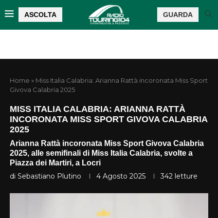
ASCOLTA
GUARDA
Home
»
Miss Italia Calabria: Arianna Rattà incoronata Miss Sport
Givova Calabria 2025
MISS ITALIA CALABRIA: ARIANNA RATTÀ
INCORONATA MISS SPORT GIVOVA CALABRIA
2025
Arianna Rattà incoronata Miss Sport Givova Calabria
2025, alle semifinali di Miss Italia Calabria, svolte a
Piazza dei Martiri, a Locri
di
Sebastiano Plutino
4 Agosto 2025
342
letture