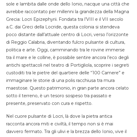
sole e lambita dalle onde dello Ionio, nacque una città che
avrebbe raccontato per millenni la grandezza della Magna
Grecia: Locri Epizephyrii. Fondata tra l’VIII e il VII secolo
a.C. dai Greci della Locride, questa colonia si stendeva
poco distante dall’attuale centro di Locri, verso l’orizzonte
di Reggio Calabria, diventando fulcro pulsante di cultura,
politica e arte. Oggi, camminando tra le rovine immerse
tra il mare e le colline, è possibile sentire ancora l’eco degli
antichi spettacoli nel teatro di Portigliola, scoprire i segreti
custoditi tra le pietre del quartiere delle “100 Camere” e
immaginare le storie di una polis racchiusa tra mura
maestose. Questo patrimonio, in gran parte ancora celato
sotto il terreno, è un tesoro sospeso tra passato e
presente, preservato con cura e rispetto.
Nel cuore pulsante di Locri, là dove la pietra antica
racconta ancora miti e civiltà, il tempo non si è mai
davvero fermato. Tra gli ulivi e la brezza dello Ionio, vive il