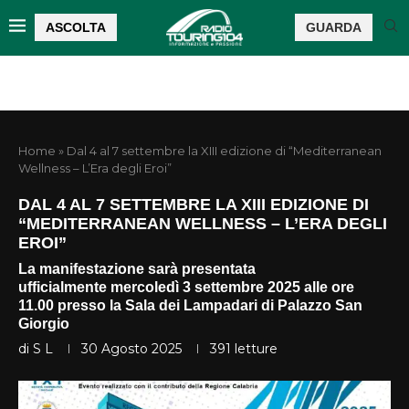
ASCOLTA
GUARDA
Home
»
Dal 4 al 7 settembre la XIII edizione di “Mediterranean
Wellness – L’Era degli Eroi”
DAL 4 AL 7 SETTEMBRE LA XIII EDIZIONE DI
“MEDITERRANEAN WELLNESS – L’ERA DEGLI
EROI”
La manifestazione sarà presentata
ufficialmente mercoledì 3 settembre 2025 alle ore
11.00 presso la Sala dei Lampadari di Palazzo San
Giorgio
di
S L
30 Agosto 2025
391
letture