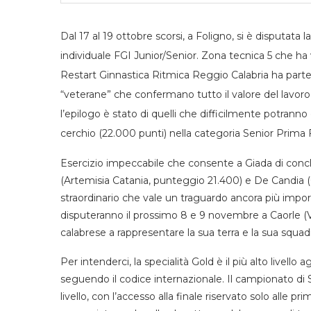
Dal 17 al 19 ottobre scorsi, a Foligno, si è disputata
individuale FGI Junior/Senior. Zona tecnica 5 che ha
Restart Ginnastica Ritmica Reggio Calabria ha parte
“veterane” che confermano tutto il valore del lavoro
l’epilogo è stato di quelli che difficilmente potranno 
cerchio (22.000 punti) nella categoria Senior Prima 
Esercizio impeccabile che consente a Giada di conclu
(Artemisia Catania, punteggio 21.400) e De Candia (G.
straordinario che vale un traguardo ancora più importan
disputeranno il prossimo 8 e 9 novembre a Caorle (Ve
calabrese a rappresentare la sua terra e la sua squadr
Per intenderci, la specialità Gold è il più alto livello
seguendo il codice internazionale. Il campionato di Sp
livello, con l’accesso alla finale riservato solo alle pr