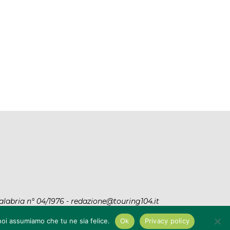
MOSORROFA: 3 SOGGETTI
INTERVENTI SUI FIUMI NE
ENUNCIATI PER TRASPORTO E
COSENTINO, SCUTELLÀ: (M5
SMALTIMENTO...
“LA...
7 Agosto 2026
7 Agosto 2026
alabria n° 04/1976 - redazione@touring104.it
y
|
Privacy Policy
 noi assumiamo che tu ne sia felice.
Ok
Privacy policy