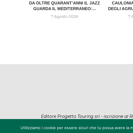
IONE DEL
DA OLTRE QUARANT’ANNI IL JAZZ
CAULONIA
..
GUARDA IL MEDITERRANEO:...
DEGLI AGR
6
7 Agosto 2026
7 
Editore Progetto Touring srl - iscrizione a
@2022 - All Rig
Utilizziamo i cookie per essere sicuri che tu possa avere la m