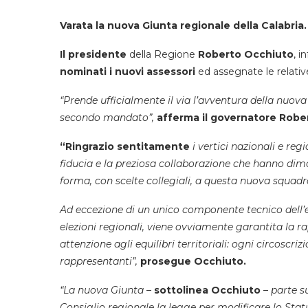
Varata la nuova Giunta regionale della Calabria.
Il presidente
della Regione
Roberto Occhiuto
, i
nominati i nuovi assessori
ed assegnate le relativ
“Prende ufficialmente il via l’avventura della nuov
secondo mandato”,
afferma il governatore Robe
“Ringrazio sentitamente
i vertici nazionali e reg
fiducia e la preziosa collaborazione che hanno di
forma, con scelte collegiali, a questa nuova squadr
Ad eccezione di un unico componente tecnico dell’es
elezioni regionali, viene ovviamente garantita la r
attenzione agli equilibri territoriali: ogni circoscri
rappresentanti”,
prosegue Occhiuto.
“La nuova Giunta –
sottolinea Occhiuto
–
parte s
Consiglio regionale la legge per modificare lo Stat