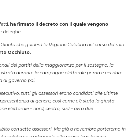
nfatti,
ha firmato il decreto con il quale vengono
e deleghe.
a Giunta che guiderà la Regione Calabria nel corso del mio
rto Occhiuto.
ionali dei partiti della maggioranza per il sostegno, la
mostrato durante la campagna elettorale prima e nel dare
a di governo poi.
ecutivo, tutti gli assessori erano candidati alle ultime
appresentanza di genere, così come c’è stata la giusta
zione elettorale – nord, centro, sud – avrà due
ubito con sette assessori. Ma già a novembre porteremo in
uto calabrese e adeguarlo alla nuova legislazione