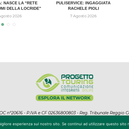
: NASCE LA “RETE
PULISERVICE: INGAGGIATA
UMI DELLA LOCRIDE”
RACHELE PIOLI
D
Agosto 2026
7 Agosto 2026
l ROC n°20616 - P.IVA e CF 02636800803 - Reg. Tribunale Reggio C
ht Reserved. Designed and Developed by
Auranex
|
Cookie Polic
igliore esperienza sul nostro sito. Se continui ad utilizzare questo sito