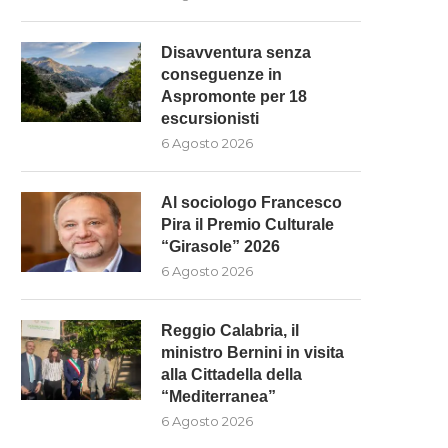
Disavventura senza
conseguenze in
Aspromonte per 18
escursionisti
6 Agosto 2026
Al sociologo Francesco
Pira il Premio Culturale
“Girasole” 2026
6 Agosto 2026
Reggio Calabria, il
L SOCIOLOGO FRANCESCO PIRA
“MESE DEI BRONZI”: IL MA
ministro Bernini in visita
IL PREMIO CULTURALE
PROTAGONISTA CON DUE.
alla Cittadella della
“GIRASOLE”...
6 Agosto 2026
“Mediterranea”
6 Agosto 2026
6 Agosto 2026