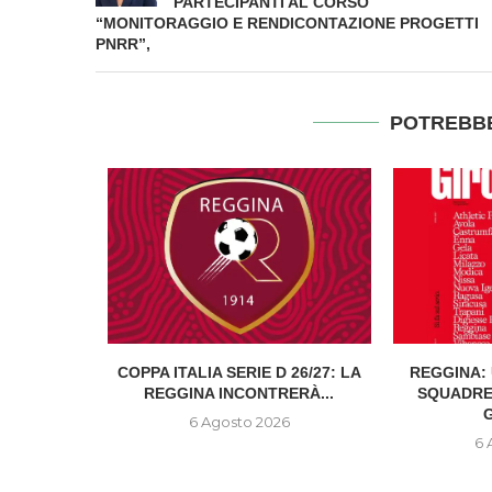
PARTECIPANTI AL CORSO
“MONITORAGGIO E RENDICONTAZIONE PROGETTI
PNRR”,
POTREBBE
TTI FUORI
COPPA ITALIA SERIE D 26/27: LA
REGGINA: 
A DONNA...
REGGINA INCONTRERÀ...
SQUADRE
G
6
6 Agosto 2026
6 