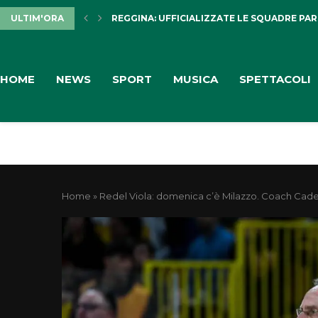
ULTIM'ORA
REGGINA: UFFICIALIZZATE LE SQUADRE PARTE
HOME
NEWS
SPORT
MUSICA
SPETTACOLI
Home
»
Redel Viola: domenica c’è Milazzo. Coach Cadeo