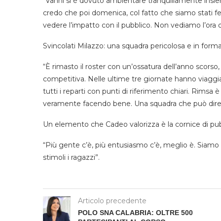
“Vanni si è dovuto ambientare tranquillamente insi
credo che poi domenica, col fatto che siamo stati ferm
vedere l’impatto con il pubblico. Non vediamo l’ora d
Svincolati Milazzo: una squadra pericolosa e in forma
“È rimasto il roster con un’ossatura dell’anno scors
competitiva. Nelle ultime tre giornate hanno viaggi
tutti i reparti con punti di riferimento chiari. Rimsa 
veramente facendo bene. Una squadra che può dire la
Un elemento che Cadeo valorizza è la cornice di pubbl
“Più gente c’è, più entusiasmo c’è, meglio è. Siam
stimoli i ragazzi”.
Articolo precedente
POLO SNA CALABRIA: OLTRE 500