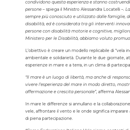
condividono questa esperienza e stanno costruendo p
persone
– spiega il Ministro Alessandra Locatelli –
. L
sempre più conosciuto e utilizzato dalle famiglie, 
disabilità, ed è considerata tra gli interventi innova
persone con disabilità motorie e cognitive, miglior
Ministero per le Disabilità, abbiamo voluto promuo
L’obiettivo è creare un modello replicabile di “vela i
ambientale e solidarietà. Durante le due giornate, atl
esperienze in mare e a terra, in un clima di partecip
“Il mare è un luogo di libertà, ma anche di responsa
vivere l’esperienza del mare in modo diretto, most
affermazione e crescita personale”
, afferma Alessa
In mare le differenze si annullano e la collaborazion
vele, affrontare il vento e le onde significa imparare 
di piena partecipazione.