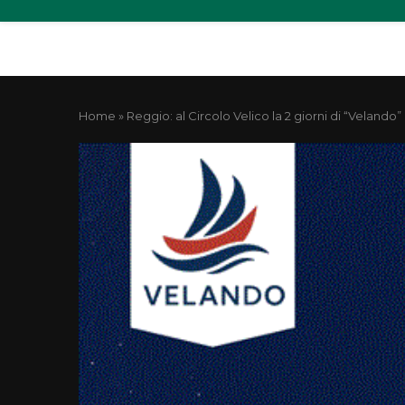
Home
»
Reggio: al Circolo Velico la 2 giorni di “Velando