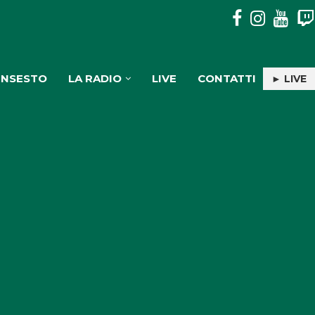
MOSORROFA: 3 SOGGETTI DENUNCIATI PER TRASPORTO E
INSESTO
LA RADIO
LIVE
CONTATTI
► LIVE