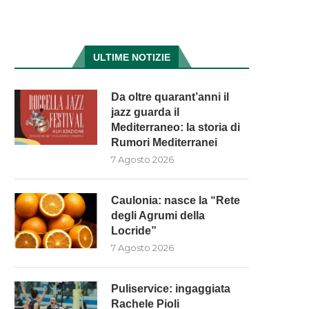
ULTIME NOTIZIE
Da oltre quarant’anni il
jazz guarda il
Mediterraneo: la storia di
Rumori Mediterranei
7 Agosto 2026
Caulonia: nasce la “Rete
degli Agrumi della
Locride”
7 Agosto 2026
Puliservice: ingaggiata
Rachele Pioli