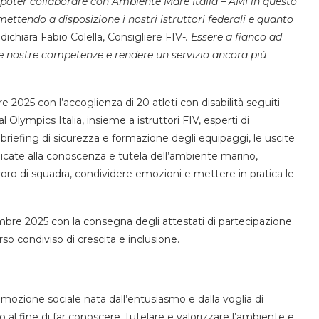
poter collaborare con Ambiente Mare Italia – AMI in questo
ettendo a disposizione i nostri istruttori federali e quanto
–
dichiara Fabio Colella, Consigliere FIV-
. Essere a fianco ad
e nostre competenze e rendere un servizio ancora più
2025 con l’accoglienza di 20 atleti con disabilità seguiti
lympics Italia, insieme a istruttori FIV, esperti di
briefing di sicurezza e formazione degli equipaggi, le uscite
dicate alla conoscenza e tutela dell’ambiente marino,
voro di squadra, condividere emozioni e mettere in pratica le
re 2025 con la consegna degli attestati di partecipazione
orso condiviso di crescita e inclusione.
mozione sociale nata dall’entusiasmo e dalla voglia di
o al fine di far conoscere, tutelare e valorizzare l’ambiente e