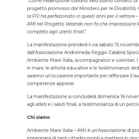
“Come Federazione Italiana Vela siamo contenti di 
progetto promosso dal Ministero per le Disabilità, m
la FIV ha perfezionato in questi anni per il settore 
AMI nel Progetto Velando non fa che impreziosire l
completo agli utenti finali”
.
La manifestazione prenderà il via sabato 15 novembre 
dall’Associazione Andromeda Reggio Calabria Special O
Ambiente Mare Italia, accompagnatori e volontari. I 
in mare, le attività educative e le testimonianze de
saranno un’occasione importante per rafforzare il la
competenze apprese.
La manifestazione si concluderà domenica 16 novemb
agli atleti e i saluti finali, a testimonianza di un perc
Chi siamo
Ambiente Mare Italia – AMI è un’Associazione di pro
impegnarsi di tanti cittadini pronti a mettersi in gioc