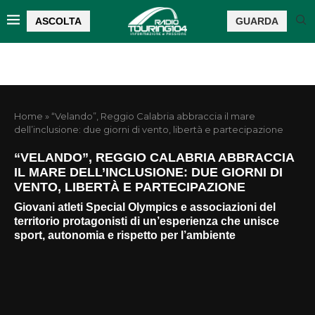
ASCOLTA
GUARDA
Home
»
“Velando”, Reggio Calabria abbraccia il mare
dell’inclusione: due giorni di vento, libertà e partecipazione
“VELANDO”, REGGIO CALABRIA ABBRACCIA
IL MARE DELL’INCLUSIONE: DUE GIORNI DI
VENTO, LIBERTÀ E PARTECIPAZIONE
Giovani atleti Special Olympics e associazioni del
territorio protagonisti di un’esperienza che unisce
sport, autonomia e rispetto per l’ambiente