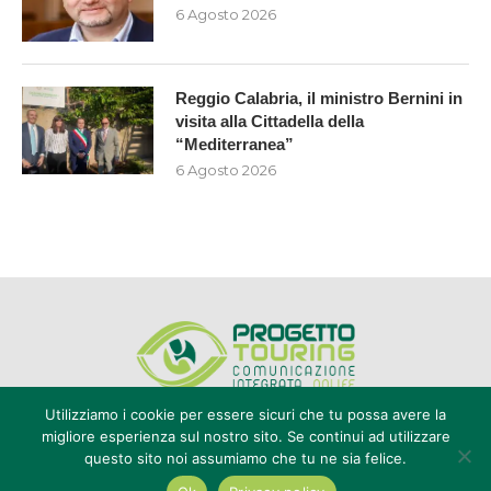
6 Agosto 2026
Reggio Calabria, il ministro Bernini in
visita alla Cittadella della
“Mediterranea”
6 Agosto 2026
Utilizziamo i cookie per essere sicuri che tu possa avere la
migliore esperienza sul nostro sito. Se continui ad utilizzare
questo sito noi assumiamo che tu ne sia felice.
Editore Progetto Touring srl - iscrizione al ROC n°20616 - P.IVA e CF
02636800803 - Reg. Tribunale Reggio Calabria n° 04/1976 -