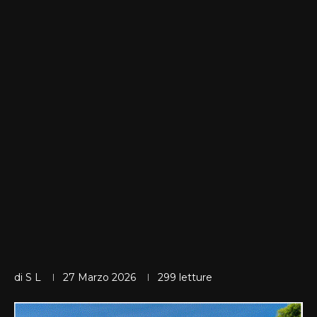
di
S L
27 Marzo 2026
299
letture