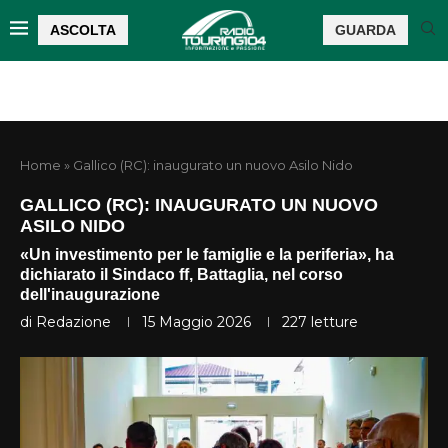
ASCOLTA
GUARDA
Home
»
Gallico (RC): inaugurato un nuovo Asilo Nido
GALLICO (RC): INAUGURATO UN NUOVO
ASILO NIDO
«Un investimento per le famiglie e la periferia», ha
dichiarato il Sindaco ff, Battaglia, nel corso
dell'inaugurazione
di
Redazione
15 Maggio 2026
227
letture