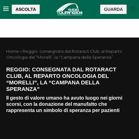
ASCOLTA
GUARDA
Home
»
Reggio: consegnata dal Rotaract Club, al Reparto
Oncologia del “Morelli”, la “Campana della Speranza”
REGGIO: CONSEGNATA DAL ROTARACT
CLUB, AL REPARTO ONCOLOGIA DEL
“MORELLI”, LA “CAMPANA DELLA
SPERANZA”
Il gesto di valore umano ha avuto luogo nei giorni
scorsi, con la donazione del manufatto che
rappresenta un simbolo di speranza per pazienti