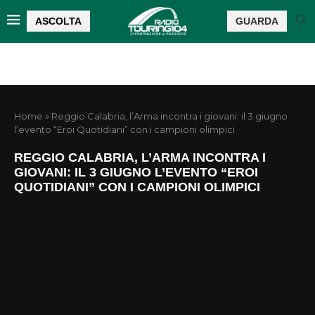
ASCOLTA
GUARDA
Home
»
Reggio Calabria, l’Arma incontra i giovani: il 3 giugno
l’evento “Eroi Quotidiani” con i campioni olimpici
REGGIO CALABRIA, L’ARMA INCONTRA I
GIOVANI: IL 3 GIUGNO L’EVENTO “EROI
QUOTIDIANI” CON I CAMPIONI OLIMPICI