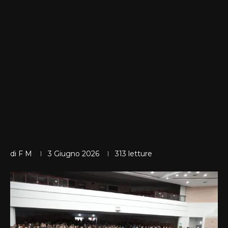
di
F M
3 Giugno 2026
313
letture