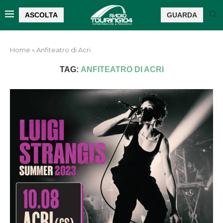
ASCOLTA
GUARDA
Home
»
Anfiteatro di Acri
TAG:
ANFITEATRO DI ACRI