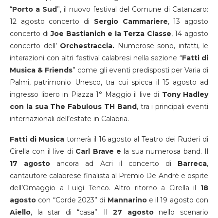
“
Porto a Sud
”, il nuovo festival del Comune di Catanzaro:
12 agosto concerto di
Sergio Cammariere
, 13 agosto
concerto di
Joe Bastianich e la Terza Classe
, 14 agosto
concerto dell’
Orchestraccia.
Numerose sono, infatti, le
interazioni con altri festival calabresi nella sezione “
Fatti di
Musica & Friends
” come gli eventi predisposti per Varia di
Palmi, patrimonio Unesco, tra cui spicca il 15 agosto ad
ingresso libero in Piazza 1° Maggio il live di
Tony Hadley
con la sua The Fabulous TH Band
, tra i principali eventi
internazionali dell’estate in Calabria.
Fatti di Musica
tornerà il 16 agosto al Teatro dei Ruderi di
Cirella con il live di
Carl Brave e
la sua numerosa band. Il
17 agosto
ancora ad Acri il concerto di
Barreca
,
cantautore calabrese finalista al Premio De André e ospite
dell’Omaggio a Luigi Tenco. Altro ritorno a Cirella il
18
agosto
con “Corde 2023” di
Mannarino
e il 19 agosto con
Aiello
, la star di “casa”. Il
27 agosto
nello scenario