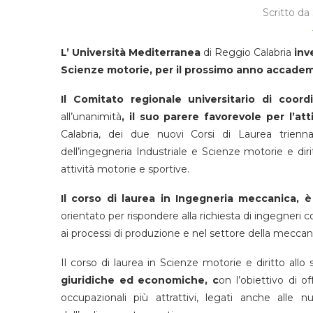
Scritto da
L’ Università Mediterranea
di Reggio Calabria
inv
Scienze motorie,
per il prossimo anno accade
Il Comitato regionale universitario di coor
all’unanimità
, il suo parere favorevole per l’att
Calabria, dei due nuovi Corsi di Laurea trienn
dell’ingegneria Industriale e Scienze motorie e dirit
attività motorie e sportive.
Il corso di laurea in Ingegneria meccanica, 
orientato per rispondere alla richiesta di ingegneri
ai processi di produzione e nel settore della meccani
Il corso di laurea in Scienze motorie e diritto all
giuridiche ed economiche, c
on l’obiettivo di o
occupazionali più attrattivi, legati anche alle n