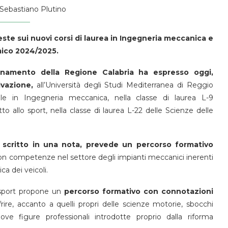
Sebastiano Plutino
este sui nuovi corsi di laurea in Ingegneria meccanica e
mico 2024/2025.
dinamento della Regione Calabria ha espresso oggi,
ivazione,
all’Università degli Studi Mediterranea di Reggio
ale in Ingegneria meccanica, nella classe di laurea L-9
to allo sport, nella classe di laurea L-22 delle Scienze delle
è scritto in una nota, prevede un percorso formativo
 con competenze nel settore degli impianti meccanici inerenti
ca dei veicoli.
o sport propone un
percorso formativo con connotazioni
ffrire, accanto a quelli propri delle scienze motorie, sbocchi
uove figure professionali introdotte proprio dalla riforma