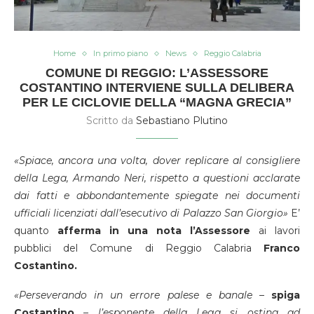
Home
In primo piano
News
Reggio Calabria
COMUNE DI REGGIO: L’ASSESSORE
COSTANTINO INTERVIENE SULLA DELIBERA
PER LE CICLOVIE DELLA “MAGNA GRECIA”
Scritto da
Sebastiano Plutino
«Spiace, ancora una volta, dover replicare al consigliere
della Lega, Armando Neri, rispetto a questioni acclarate
dai fatti e abbondantemente spiegate nei documenti
ufficiali licenziati dall’esecutivo di Palazzo San Giorgio»
E’
quanto
afferma in una nota l’Assessore
ai lavori
pubblici del Comune di Reggio Calabria
Franco
Costantino.
«Perseverando in un errore palese e banale
–
spiga
Costantino
–
l’esponente della Lega si ostina ad