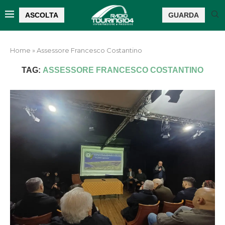
ASCOLTA
GUARDA
Home
»
Assessore Francesco Costantino
TAG:
ASSESSORE FRANCESCO COSTANTINO