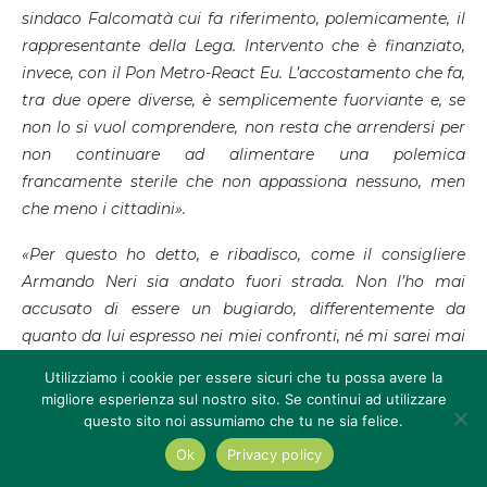
sindaco Falcomatà cui fa riferimento, polemicamente, il
rappresentante della Lega. Intervento che è finanziato,
invece, con il Pon Metro-React Eu. L’accostamento che fa,
tra due opere diverse, è semplicemente fuorviante e, se
non lo si vuol comprendere, non resta che arrendersi per
non continuare ad alimentare una polemica
francamente sterile che non appassiona nessuno, men
che meno i cittadini».
«Per questo ho detto, e ribadisco, come il consigliere
Armando Neri sia andato fuori strada. Non l’ho mai
accusato di essere un bugiardo, differentemente da
quanto da lui espresso nei miei confronti, né mi sarei mai
permesso di dargli suggerimenti diversi oltre quelli che
Utilizziamo i cookie per essere sicuri che tu possa avere la
gli ho dato invitandolo a leggere meglio le carte per
migliore esperienza sul nostro sito. Se continui ad utilizzare
evitare di generare la confusione che si è, invece,
questo sito noi assumiamo che tu ne sia felice.
generata. Prima, però, vorrei tranquillizzare il consigliere
Ok
Privacy policy
Neri su un punto solo: sono abituato a non affidarmi ai