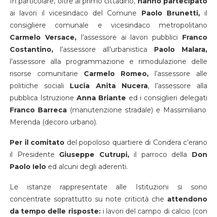
In particolare, oltre al primo cittadino,
hanno partecipato
ai lavori il vicesindaco del Comune
Paolo Brunetti,
il
consigliere comunale e vicesindaco metropolitano
Carmelo Versace,
l’assessore ai lavori pubblici
Franco
Costantino,
l’assessore all’urbanistica
Paolo Malara,
l’assessore alla programmazione e rimodulazione delle
risorse comunitarie
Carmelo Romeo,
l’assessore alle
politiche sociali
Lucia Anita Nucera
, l’assessore alla
pubblica Istruzione
Anna Briante
ed i consiglieri delegati
Franco Barreca
(manutenzione stradale) e Massimiliano
Merenda (decoro urbano).
Per il comitato
del popoloso quartiere di Condera c’erano
il Presidente
Giuseppe Cutrupi,
il parroco della
Don
Paolo Ielo
ed alcuni degli aderenti.
Le istanze rappresentate alle Istituzioni si sono
concentrate soprattutto su note criticità che
attendono
da tempo delle risposte:
i lavori del campo di calcio (con