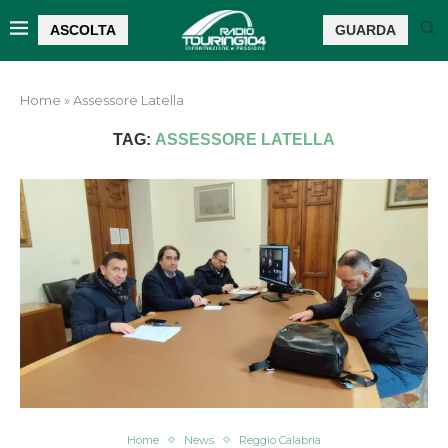
ASCOLTA
GUARDA
Home
»
Assessore Latella
TAG:
ASSESSORE LATELLA
Home
News
Reggio Calabria