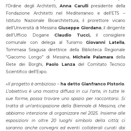
l’Ordine degli Architetti,
Anna Carulli
presidente della
Fondazione Architetti nel Mediterraneo e dell’ETS –
Istituto Nazionale Bioarchitettura, il prorettore vicario
dell’Università di Messina
Giuseppe Giordano
, il dirigente
dell’Ufficio Dogane
Claudio Tucci,
il consigliere
comunale con delega al Turismo
Giovanni Latella
,
Tommasa Siragusa direttrice della Biblioteca Regionale
“Giacomo Longo” di Messina,
Michele Palamara
della
Rete dei Borghi,
Paolo Lanza
del Comitato Tecnico
Scientifico dell’Expo.
«Il progetto è ambizioso –
ha detto Gianfranco Pistorio
.
L’obiettivo è una mostra diffusa in cui l’arte, in tutte le
sue forme, possa trovare uno spazio per raccontarsi. Si
tratta di un’anticipazione della Biennale di Messina, che
abbiamo intenzione di organizzare nel 2025. Insieme alle
esposizioni in oltre 20 luoghi simbolo della città; ci
saranno anche convegni ed eventi collaterali curati dai