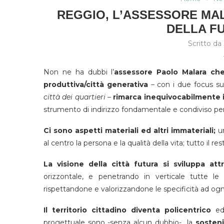
REGGIO, L’ASSESSORE MA
DELLA F
Scritto da
Non ne ha dubbi l’
assessore Paolo Malara che
produttiva/città generativa
– con i due focus s
città dei quartieri
–
rimarca inequivocabilmente i
strumento di indirizzo fondamentale e condiviso per 
Ci sono aspetti materiali ed altri immateriali;
un
al centro la persona e la qualità della vita; tutto il r
La visione della città futura si sviluppa at
orizzontale, e penetrando in verticale tutte le a
rispettandone e valorizzandone le specificità ad ogni 
Il territorio cittadino diventa policentrico
ed
progettuale sono -senza alcun dubbio- la
sosteni