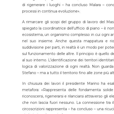
di rigenerare i luoghi – ha concluso Malara – con
processi in continua evoluzione».
A rimarcare gli scopi del gruppo di lavoro del Mas
spiegato la coordinatrice dell’ufficio di piano – è no
ecosistema, un organismo complesso in cui ogni area
nel suo insieme. Anche questa mappatura e rior
suddivisione per parti, in realtà è un modo per pote
sul funzionamento delle altre. Il principio è quello de
al suo interno. L’identificazione dei territori identitar
logica di valorizzazione di ogni realtà. Non guarda
Stefano – ma a tutto il territorio fino alle zone più al
In chiusura dei lavori il presidente Marino ha esa
metafora: «Rappresenta delle fondamenta solide 
riconoscersi, rigenerarsi e rilanciarsi attraverso gli e
che non lascia fuori nessuno. La connessione tra il 
circoscrizioni rappresenta – ha concluso – una ricucit