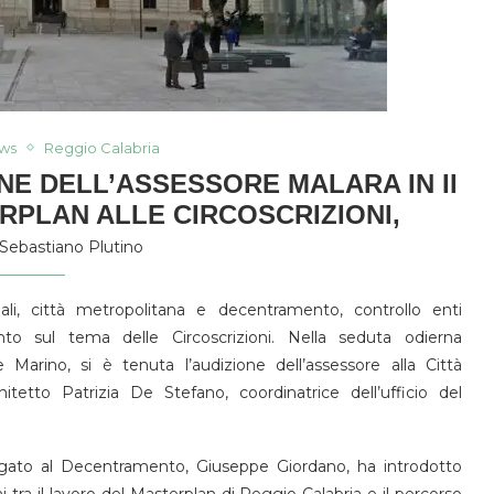
ws
Reggio Calabria
NE DELL’ASSESSORE MALARA IN II
PLAN ALLE CIRCOSCRIZIONI,
Sebastiano Plutino
ali, città metropolitana e decentramento, controllo enti
ento sul tema delle Circoscrizioni. Nella seduta odierna
 Marino, si è tenuta l’audizione dell’assessore alla Città
hitetto Patrizia De Stefano, coordinatrice dell’ufficio del
legato al Decentramento, Giuseppe Giordano, ha introdotto
 tra il lavoro del Masterplan di Reggio Calabria e il percorso