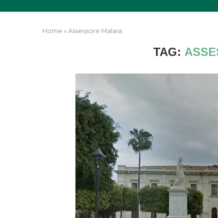
Home
»
Assessore Malara
TAG:
ASSE