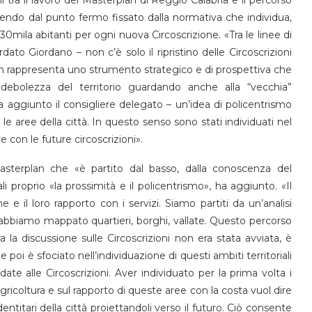
artendo dal punto fermo fissato dalla normativa che individua,
mila abitanti per ogni nuova Circoscrizione. «Tra le linee di
to Giordano – non c’è solo il ripristino delle Circoscrizioni
lan rappresenta uno strumento strategico e di prospettiva che
debolezza del territorio guardando anche alla “vecchia”
 aggiunto il consigliere delegato – un’idea di policentrismo
le aree della città. In questo senso sono stati individuati nel
 con le future circoscrizioni».
Masterplan che «è partito dal basso, dalla conoscenza del
li proprio «la prossimità e il policentrismo», ha aggiunto. «Il
e il loro rapporto con i servizi. Siamo partiti da un’analisi
io, abbiamo mappato quartieri, borghi, vallate. Questo percorso
 la discussione sulle Circoscrizioni non era stata avviata, è
poi è sfociato nell’individuazione di questi ambiti territoriali
te alle Circoscrizioni. Aver individuato per la prima volta i
agricoltura e sul rapporto di queste aree con la costa vuol dire
entitari della città proiettandoli verso il futuro. Ciò consente