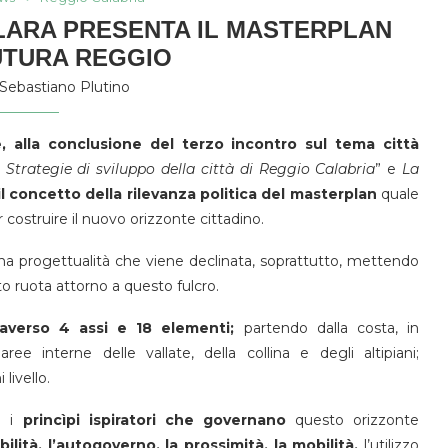
LARA PRESENTA IL MASTERPLAN
UTURA REGGIO
Sebastiano Plutino
, alla conclusione del terzo incontro sul tema città
u
Strategie di sviluppo della città di Reggio Calabria
” e
La
l concetto della rilevanza politica del masterplan
quale
costruire il nuovo orizzonte cittadino.
a progettualità che viene declinata, soprattutto, mettendo
esto ruota attorno a questo fulcro.
traverso 4 assi e 18 elementi;
partendo dalla costa, in
ree interne delle vallate, della collina e degli altipiani;
livello.
 i
princìpi ispiratori che governano
questo orizzonte
bilità, l’autogoverno, la prossimità, la mobilità,
l’utilizzo