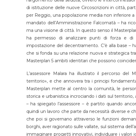
di istituzione delle nuove Circoscrizioni in città, p
per Reggio, una popolazione media non inferiore a 30
mandato dell’Amministrazione Falcomatà – ha ricorda
ma una visione di città. In questo senso il Masterp
ha permesso di analizzare punti di forza e di 
impostazione del decentramento. C’è alla base – ha
che si fonda su una relazione nuova e strategica tra 
Masterplan 5 ambiti identitari che possono coincidere
L’assessore Malara ha illustrato il percorso del 
territorio», e che annovera tra i principi fondamenta
Masterplan mette al centro la comunità, le persone 
storica e urbanistica incrociando i dati sul territor
– ha spiegato l’assessore – è partito quando ancora
quindi un lavoro che parte da necessità diverse e che 
che poi si governano attraverso le funzioni demanda
borghi, aver ragionato sulle vallate, sul sistema dell’
immaginare progetti innovativi, individuare i valori id