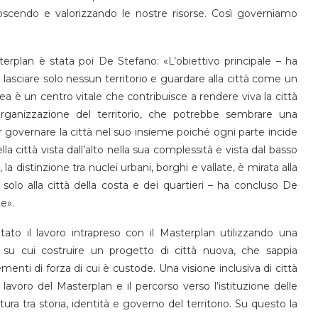
oscendo e valorizzando le nostre risorse. Così governiamo
terplan è stata poi De Stefano: «L’obiettivo principale – ha
n lasciare solo nessun territorio e guardare alla città come un
 è un centro vitale che contribuisce a rendere viva la città
ganizzazione del territorio, che potrebbe sembrare una
r governare la città nel suo insieme poiché ogni parte incide
lla città vista dall’alto nella sua complessità e vista dal basso
i, la distinzione tra nuclei urbani, borghi e vallate, è mirata alla
 solo alla città della costa e dei quartieri – ha concluso De
te».
ltato il lavoro intrapreso con il Masterplan utilizzando una
su cui costruire un progetto di città nuova, che sappia
lementi di forza di cui è custode. Una visione inclusiva di città
lavoro del Masterplan e il percorso verso l’istituzione delle
ura tra storia, identità e governo del territorio. Su questo la