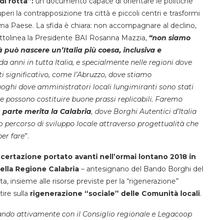
i rotta”:
un documento capace di orientare le politiche
superi la contrapposizione tra città e piccoli centri e trasformi
ema Paese. La sfida è chiara: non accompagnare al declino,
sottolinea la Presidente BAI Rosanna Mazzia,
“non siamo
 può nascere un’Italia più coesa, inclusiva e
 anni in tutta Italia, e specialmente nelle regioni dove
 significativo, come l’Abruzzo, dove stiamo
uoghi dove amministratori locali lungimiranti sono stati
he possono costituire buone prassi replicabili. Faremo
 parte merita la Calabria
, dove Borghi Autentici d’Italia
o percorso di sviluppo locale attraverso progettualità che
per fare
”.
ncertazione portato avanti nell’ormai lontano 2018 in
ella Regione Calabria
– antesignano del Bando Borghi del
a, insieme alle risorse previste per la “rigenerazione”
tire sulla
rigenerazione “sociale” delle Comunità locali
.
ando attivamente con il Consiglio regionale e Legacoop