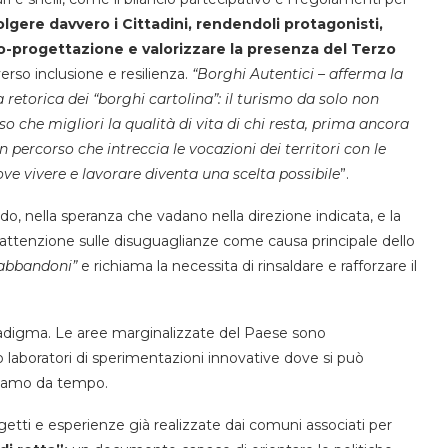
lgere davvero i Cittadini, rendendoli protagonisti,
-progettazione e valorizzare la presenza del Terzo
erso inclusione e resilienza.
“Borghi Autentici – afferma la
etorica dei “borghi cartolina”: il turismo da solo non
so che migliori la qualità di vita di chi resta, prima ancora
 percorso che intreccia le vocazioni dei territori con le
ve vivere e lavorare diventa una scelta possibile
”.
do, nella speranza che vadano nella direzione indicata, e la
’attenzione sulle disuguaglianze come causa principale dello
i abbandoni”
e richiama la necessita di rinsaldare e rafforzare il
adigma. Le aree marginalizzate del Paese sono
o laboratori di sperimentazioni innovative dove si può
niamo da tempo.
etti e esperienze già realizzate dai comuni associati per