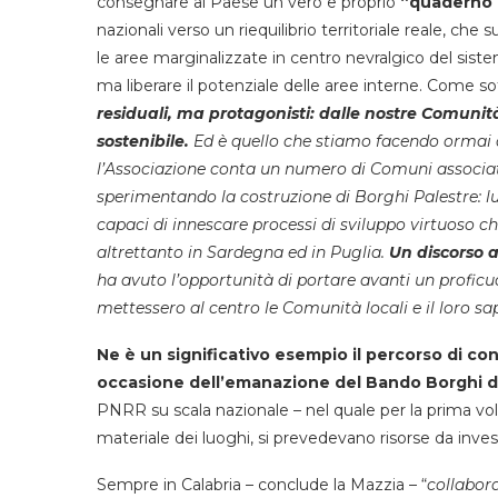
consegnare al Paese un vero e proprio
“quaderno d
nazionali verso un riequilibrio territoriale reale, che 
le aree marginalizzate in centro nevralgico del sist
ma liberare il potenziale delle aree interne. Come 
residuali, ma protagonisti: dalle nostre Comunità
sostenibile.
Ed è quello che stiamo facendo ormai da
l’Associazione conta un numero di Comuni associati
sperimentando la costruzione di Borghi Palestre: l
capaci di innescare processi di sviluppo virtuoso c
altrettanto in Sardegna ed in Puglia.
Un discorso a
ha avuto l’opportunità di portare avanti un proficu
mettessero al centro le Comunità locali e il loro sa
Ne è un significativo esempio il percorso di co
occasione dell’emanazione del Bando Borghi d
PNRR su scala nazionale – nel quale per la prima volt
materiale dei luoghi, si prevedevano risorse da inves
Sempre in Calabria – conclude la Mazzia – “
collabor