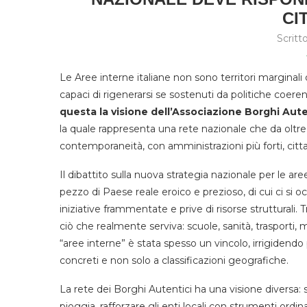
CI
Scritt
Le Aree interne italiane non sono territori marginali 
capaci di rigenerarsi se sostenuti da politiche coeren
questa la visione dell’Associazione Borghi Aute
la quale rappresenta una rete nazionale che da oltre 
contemporaneità, con amministrazioni più forti, citta
Il dibattito sulla nuova strategia nazionale per le ar
pezzo di Paese reale eroico e prezioso, di cui ci si
iniziative frammentate e prive di risorse strutturali.
ciò che realmente serviva: scuole, sanità, trasporti, 
“aree interne” è stata spesso un vincolo, irrigidend
concreti e non solo a classificazioni geografiche.
La rete dei Borghi Autentici ha una visione diversa: s
pioggia, rafforzare gli enti locali con strumenti ordin