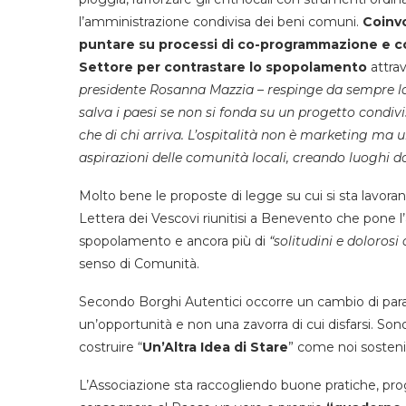
l’amministrazione condivisa dei beni comuni.
Coinvo
puntare su processi di co-programmazione e co
Settore per contrastare lo spopolamento
attrav
presidente Rosanna Mazzia – respinge da sempre la r
salva i paesi se non si fonda su un progetto condivi
che di chi arriva. L’ospitalità non è marketing ma un
aspirazioni delle comunità locali, creando luoghi do
Molto bene le proposte di legge su cui si sta lavoran
Lettera dei Vescovi riunitisi a Benevento che pone l
spopolamento e ancora più di
“solitudini e doloros
senso di Comunità.
Secondo Borghi Autentici occorre un cambio di par
un’opportunità e non una zavorra di cui disfarsi. Son
costruire “
Un’Altra Idea di Stare
” come noi soste
L’Associazione sta raccogliendo buone pratiche, prog