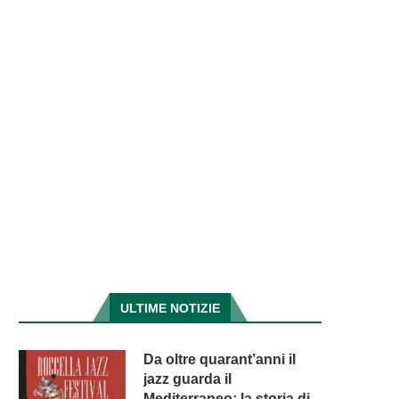
ULTIME NOTIZIE
Da oltre quarant’anni il
jazz guarda il
Mediterraneo: la storia di