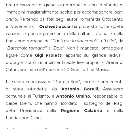
teatro-canzone di grandissimo impatto, con lo sfondo di
immagini magistralmente scelte per accompagnare ogni
brano. Partendo dal folk degli autori romani tra Ottocento
e Novecento, l’
Orchestraccia
ha proposto tutte quelle
canzoni e poesie patrimonio della cultura italiana e della
tradizione romana, da “
Canta se la voi cantà
” a “
Lella
”, da
“
Barcarolo romano
” a “
Daje
”. Non è mancato l’omaggio a
figure come
Gigi Proietti
, apparso sul grande ledwall,
protagonista di un indimenticabile live proprio all’Arena di
Catanzaro Lido nell’ edizione 2006 di Fatti di Musica.
La serata conclusiva di “Porto a Sud”, come le precedenti,
è stata introdotta da
Antonio Borelli
, Assessore
comunale al Turismo, e
Antonio Ursino
, responsabile di
Carpe Diem, che hanno ricordato il sostegno dei Flag,
della Presidenza della
Regione Calabria
e della
Fondazione Carical.