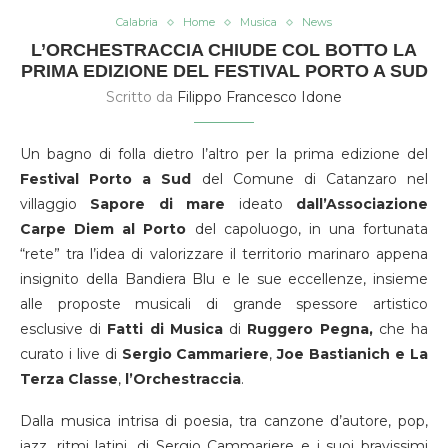
Calabria
Home
Musica
News
L’ORCHESTRACCIA CHIUDE COL BOTTO LA
PRIMA EDIZIONE DEL FESTIVAL PORTO A SUD
Scritto da
Filippo Francesco Idone
Un bagno di folla dietro l’altro per la prima edizione del
Festival
Porto a Sud
del Comune di Catanzaro nel
villaggio
Sapore di mare
ideato
dall’Associazione
Carpe Diem al Porto
del capoluogo, in una fortunata
“rete” tra l’idea di valorizzare il territorio marinaro appena
insignito della Bandiera Blu e le sue eccellenze, insieme
alle proposte musicali di grande spessore artistico
esclusive di
Fatti di Musica
di
Ruggero Pegna,
che ha
curato i live di
Sergio Cammariere
,
Joe Bastianich
e La
Terza Classe
,
l’Orchestraccia
.
Dalla musica intrisa di poesia, tra canzone d’autore, pop,
jazz, ritmi latini, di Sergio Cammariere e i suoi bravissimi