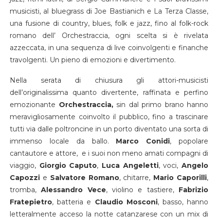
musicisti, al bluegrass di Joe Bastianich e La Terza Classe,
una fusione di country, blues, folk e jazz, fino al folk-rock
romano dell’ Orchestraccia, ogni scelta si è rivelata
azzeccata, in una sequenza di live coinvolgenti e finanche
travolgenti. Un pieno di emozioni e divertimento.
Nella serata di chiusura gli attori-musicisti
dell’originalissima quanto divertente, raffinata e perfino
emozionante
Orchestraccia,
sin dal primo brano hanno
meravigliosamente coinvolto il pubblico, fino a trascinare
tutti via dalle poltroncine in un porto diventato una sorta di
immenso locale da ballo.
Marco Conidi
, popolare
cantautore e attore, e i suoi non meno amati compagni di
viaggio,
Giorgio Caputo
,
Luca Angeletti
, voci,
Angelo
Capozzi
e
Salvatore Romano
, chitarre,
Mario Caporilli
,
tromba,
Alessandro Vece
, violino e tastiere,
Fabrizio
Fratepietro
, batteria e
Claudio Mosconi
, basso, hanno
letteralmente acceso la notte catanzarese con un mix di