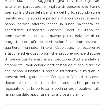
A chiusura, anche Ruggero Pegna ha voluto ringraziare
tutti e, in particolare, le migliaia di persone che hanno
gremito la distesa della banchina del Porto: secondo stime
realistiche circa 20mila le persone che, complessivamente,
hanno persino affollato anche la lunga balconata del
soprastante lungomare. Concordi Borelli e Ursino nel
promuovere a pieni voti questa prima edizione di un
progetto con più obiettivi: volontà di promuovere il
quartiere marinato, l’intero Capoluogo, le eccellenze
artistiche ed enogastronomiche, proponendo live d’autore
di grande qualità e risonanza. L’edizione 2023 è andata in
archivio tra i tanti colori e botti festosi dei fuochi d’artificio
che hanno illuminato il porto e introdotto le migliaia di
presenti nella giornata del Ferragosto. Visto il successo,
decretato innanzitutto dalle entusiastiche presenze
registrate e dalla perfetta macchina organizzativa, tutti
hanno già dato appuntamento al prossimo anno.