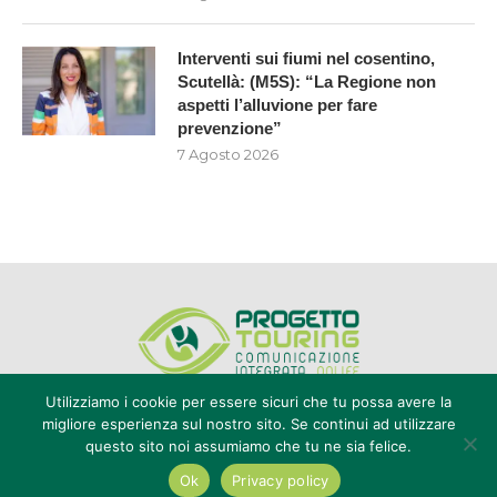
Interventi sui fiumi nel cosentino,
Scutellà: (M5S): “La Regione non
aspetti l’alluvione per fare
prevenzione”
7 Agosto 2026
Utilizziamo i cookie per essere sicuri che tu possa avere la
migliore esperienza sul nostro sito. Se continui ad utilizzare
questo sito noi assumiamo che tu ne sia felice.
Editore Progetto Touring srl - iscrizione al ROC n°20616 - P.IVA e CF
02636800803 - Reg. Tribunale Reggio Calabria n° 04/1976 -
Ok
Privacy policy
redazione@touring104.it