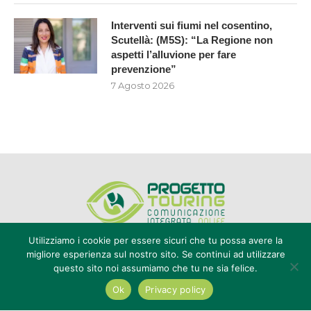
Interventi sui fiumi nel cosentino,
Scutellà: (M5S): “La Regione non
aspetti l’alluvione per fare
prevenzione”
7 Agosto 2026
Utilizziamo i cookie per essere sicuri che tu possa avere la
migliore esperienza sul nostro sito. Se continui ad utilizzare
questo sito noi assumiamo che tu ne sia felice.
Editore Progetto Touring srl - iscrizione al ROC n°20616 - P.IVA e CF
02636800803 - Reg. Tribunale Reggio Calabria n° 04/1976 -
Ok
Privacy policy
redazione@touring104.it
@2022 - All Right Reserved. Designed and Developed by
Auranex
|