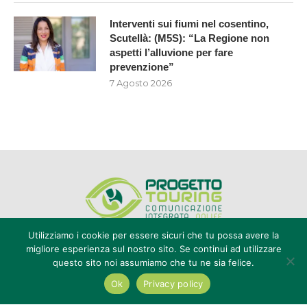
Interventi sui fiumi nel cosentino,
Scutellà: (M5S): “La Regione non
aspetti l’alluvione per fare
prevenzione”
7 Agosto 2026
Utilizziamo i cookie per essere sicuri che tu possa avere la
migliore esperienza sul nostro sito. Se continui ad utilizzare
questo sito noi assumiamo che tu ne sia felice.
Editore Progetto Touring srl - iscrizione al ROC n°20616 - P.IVA e CF
02636800803 - Reg. Tribunale Reggio Calabria n° 04/1976 -
Ok
Privacy policy
redazione@touring104.it
@2022 - All Right Reserved. Designed and Developed by
Auranex
|