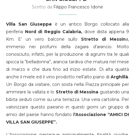
Scritto da
Filippo Francesco Idone
Villa San Giuseppe
è un antico Borgo collocato alla
periferia
Nord di Reggio Calabria,
dove dista appena 9
Km. E’ un vero balcone sullo
Stretto di Messin
a,
immerso nei profumi della zagara d’arancio. Molto
conosciuto, infatti, per la produzione di agrumi tra le quali
spicca la “belladonna”, arancia tardiva che matura nel mese
di marzo e che dura fino ad inizio estate. Di alta qualità
anche il miele ed il vino prodotto nell’alto piano di
Arghillà
.
Un Borgo da visitare, con sosta nella Piazza principale per
ammirare la vallata e lo
Stretto di Messina
gustando una
bibita seduti come su una terrazza. Una vera cartolina. Per
valorizzare questo paesino in questi giorni un gruppo di
amici del paese hanno fondato
l’Associazione “AMICI DI
VILLA SAN GIUSEPPE”.
L’Associazione persegue principalmente finalità civiche,