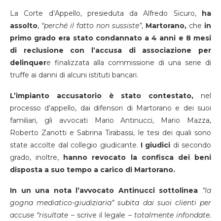
La Corte d’Appello, presieduta da Alfredo Sicuro,
ha
assolto
,
“perché il fatto non sussiste”
,
Martorano,
che
in
primo grado era stato condannato a 4 anni e 8 mesi
di reclusione con l’accusa di associazione per
delinquer
e finalizzata alla commissione di una serie di
truffe ai danni di alcuni istituti bancari.
L’impianto accusatorio è stato contestato,
nel
processo d’appello, dai difensori di Martorano e dei suoi
familiari, gli avvocati Mario Antinucci, Mario Mazza,
Roberto Zanotti e Sabrina Tirabassi, le tesi dei quali sono
state accolte dal collegio giudicante.
I giudici
di secondo
grado, inoltre,
hanno revocato la confisca dei beni
disposta a suo tempo a carico di Martorano.
In un una nota l’avvocato Antinucci sottolinea
“la
gogna mediatico-giudiziaria” subita dai suoi clienti per
accuse “risultate
– scrive il legale –
totalmente infondate.