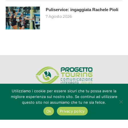
Puliservice: ingaggiata Rachele Pioli
7 Agosto 2026
Utilizziamo i cookie per essere sicuri che tu possa avere la
migliore esperienza sul nostro sito. Se continui ad utilizzare
questo sito noi assumiamo che tu ne sia felice.
Editore Progetto Touring srl - iscrizione al ROC n°20616 - P.IVA e CF
02636800803 - Reg. Tribunale Reggio Calabria n° 04/1976 -
Ok
Privacy policy
redazione@touring104.it
@2022 - All Right Reserved. Designed and Developed by
Auranex
|
Cookie Policy
|
Privacy Policy