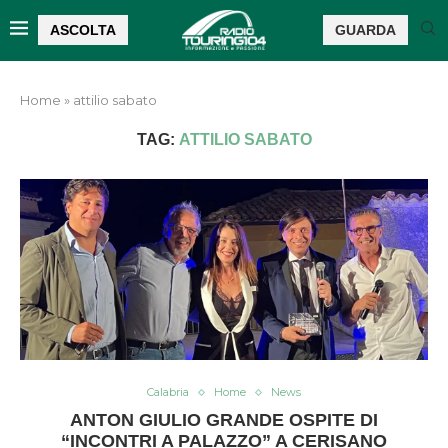
ASCOLTA
GUARDA
Home
»
attilio sabato
TAG:
ATTILIO SABATO
Calabria
Home
News
ANTON GIULIO GRANDE OSPITE DI
“INCONTRI A PALAZZO” A CERISANO