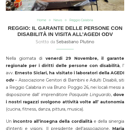
Home
News
Reggio Calabria
REGGIO: IL GARANTE DELLE PERSONE CON
DISABILITÀ IN VISITA ALL’AGEDI ODV
Scritto da
Sebastiano Plutino
Nella giornata di
venerdi 29 Novembre, il garante
regionale per i diritti delle persone con disabilità
, l’
avv.
Ernesto Siclari, ha visitato i laboratori della AGEDI
odv
– Associazione Genitori di Bambini e Adulti Disabili, siti
a Reggio Calabria in via Bruno Poggio 26, nei locali messi a
disposizione dall’ imprenditore
Pasquale Linguardo
,
dove
i nostri ragazzi svolgono attività volte all’ autonomia
(cucina, fitness, danza, pittura, musica).
Un
incontro all’insegna della cordialità
e della sinergia
d’intenti e visioni. Il presidente dell’associazione,
Maria