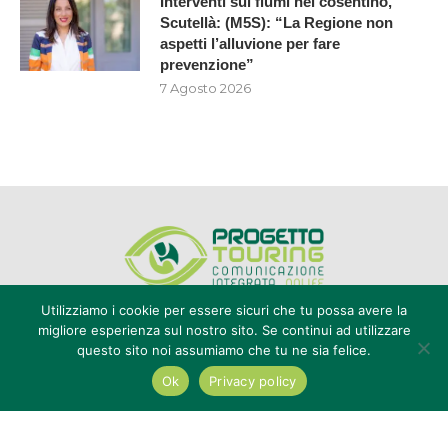
Interventi sui fiumi nel cosentino,
Scutellà: (M5S): “La Regione non
aspetti l’alluvione per fare
prevenzione”
7 Agosto 2026
Utilizziamo i cookie per essere sicuri che tu possa avere la
migliore esperienza sul nostro sito. Se continui ad utilizzare
questo sito noi assumiamo che tu ne sia felice.
Editore Progetto Touring srl - iscrizione al ROC n°20616 - P.IVA e CF
02636800803 - Reg. Tribunale Reggio Calabria n° 04/1976 -
Ok
Privacy policy
redazione@touring104.it
@2022 - All Right Reserved. Designed and Developed by
Auranex
|
Cookie Policy
|
Privacy Policy