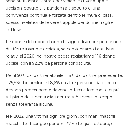
sono stati anni disastrosi per violenze di vario tipo e
uccisioni dovute alla pandemia a seguito di una
convivenza continua e forzata dentro le mura di casa,
spesso rivelatesi delle vere trappole per donne fragili e
indifese.
Le donne del mondo hanno bisogno di amore puro e non
di affetto insano e omicida, se consideriamo i dati Istat
relativi al 2020, nel nostro paese registriamo 116 donne
uccise, con il 92,2% da persona conosciuta.
Per il 50% dal partner attuale, il 6% dal partner precedente,
il 25,9% dai familiari e l’8,6% da altre persone, dati che ci
devono preoccupare e devono indurci a fare molto di più
sul piano della denuncia, mentre si è ancora in tempo
senza tolleranza alcuna.
Nel 2022, una vittima ogni tre giorni, con mani maschili
macchiate di sangue per ben 77 volte già a ottobre, di