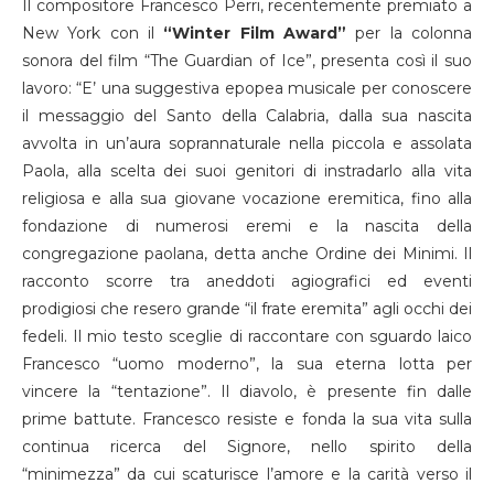
Il compositore Francesco Perri, recentemente premiato a
New York con il
“Winter Film Award”
per la colonna
sonora del film “The Guardian of Ice”, presenta così il suo
lavoro: “E’ una suggestiva epopea musicale per conoscere
il messaggio del Santo della Calabria, dalla sua nascita
avvolta in un’aura soprannaturale nella piccola e assolata
Paola, alla scelta dei suoi genitori di instradarlo alla vita
religiosa e alla sua giovane vocazione eremitica, fino alla
fondazione di numerosi eremi e la nascita della
congregazione paolana, detta anche Ordine dei Minimi. Il
racconto scorre tra aneddoti agiografici ed eventi
prodigiosi che resero grande “il frate eremita” agli occhi dei
fedeli. Il mio testo sceglie di raccontare con sguardo laico
Francesco “uomo moderno”, la sua eterna lotta per
vincere la “tentazione”. Il diavolo, è presente fin dalle
prime battute. Francesco resiste e fonda la sua vita sulla
continua ricerca del Signore, nello spirito della
“minimezza” da cui scaturisce l’amore e la carità verso il