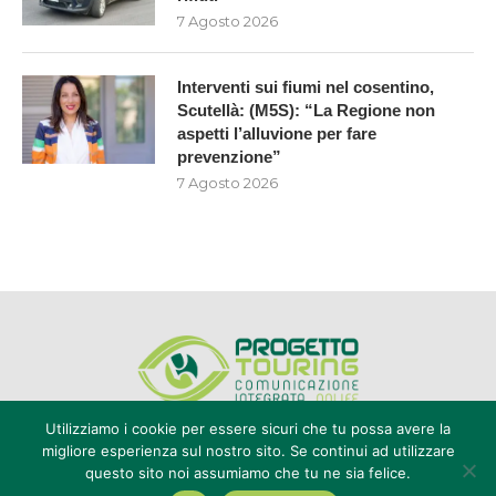
7 Agosto 2026
Interventi sui fiumi nel cosentino,
Scutellà: (M5S): “La Regione non
aspetti l’alluvione per fare
prevenzione”
7 Agosto 2026
Utilizziamo i cookie per essere sicuri che tu possa avere la
migliore esperienza sul nostro sito. Se continui ad utilizzare
questo sito noi assumiamo che tu ne sia felice.
Editore Progetto Touring srl - iscrizione al ROC n°20616 - P.IVA e CF