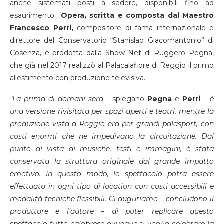
anche sistemati posti a sedere, disponibili fino ad
esaurimento. ’
Opera, scritta e composta dal Maestro
Francesco Perri,
compositore di fama internazionale e
direttore del Conservatorio “Stanislao Giacomantonio” di
Cosenza, è prodotta dalla Show Net di Ruggero Pegna,
che già nel 2017 realizzò al Palacalafiore di Reggio il primo
allestimento con produzione televisiva.
“La prima di domani sera
– spiegano
Pegna
e
Perri
–
è
una versione rivisitata per spazi aperti e teatri, mentre la
produzione vista a Reggio era per grandi palasport, con
costi enormi che ne impedivano la circuitazione. Dal
punto di vista di musiche, testi e immagini, è stata
conservata la struttura originale dal grande impatto
emotivo. In questo modo, lo spettacolo potrà essere
effettuato in ogni tipo di location con costi accessibili e
modalità tecniche flessibili. Ci auguriamo – concludono il
produttore e l’autore – di poter replicare questo
spettacolo tutto calabrese ovunque si voglia celebrare la