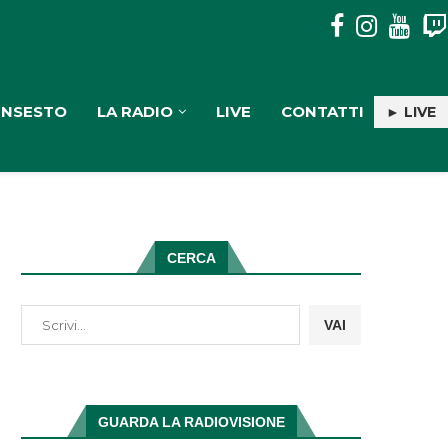
LUTTO NELLA MUSICA ITALIANA: È MORTO AD 86...
INSESTO
LA RADIO
LIVE
CONTATTI
► LIVE
CERCA
VAI
GUARDA LA RADIOVISIONE