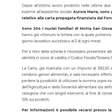
Grazie all’ottimo lavoro prodotto nelle ultime due
insieme all’assistente sociale
Aurora Marra,
sono g
relativo alla carta prepagata finanziata dal F
Sono 204 i nuclei familiari di Motta San Giova
hanno già ottenuto la lettera con la quale potranno r
giorno lavorativo successivo al 5 di ogni mese.
Per il ritiro della scheda è necessario presentare al
identità in corso di validità, il Codice Fiscale/Tessera S
La Carta, già ricaricata con un importo di 382,50 e
vendono generi alimentari, e sarà necessario effet
perdere la possibilità di utilizzare la somma sopra ind
dell’Agricoltura e della Sovranità alimentare sta defi
categoria che con singoli esercenti, al fine di consen
15% sui prodotti.
Per informazioni è possibile recarsi presso