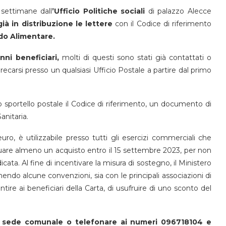
 settimane dall
’Ufficio Politiche sociali
di palazzo Alecce
ià in distribuzione le lettere
con il Codice di riferimento
ondo Alimentare.
nni beneficiari,
molti di questi sono stati già contattati o
ecarsi presso un qualsiasi Ufficio Postale a partire dal primo
lo sportello postale il Codice di riferimento, un documento di
anitaria.
uro, è utilizzabile presso tutti gli esercizi commerciali che
tuare almeno un acquisto entro il 15 settembre 2023, per non
icata. Al fine di incentivare la misura di sostegno, il Ministero
nendo alcune convenzioni, sia con le principali associazioni di
tire ai beneficiari della Carta, di usufruire di uno sconto del
 la sede comunale o telefonare ai numeri 096718104 e