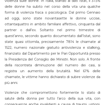
violenza sulle donne. In Italia, stando ai dati Istat, il 31.5%
delle donne ha subito nel corso della vita una qualche
forma di violenza fisica o psicologica. Dal primo Gennaio
ad oggi, sono state novantasette le donne uccise,
ottantaquattro in ambito familiare affettivo, cinquanta dal
partner o dall’ex. Soltanto nel primo trimestre di
quest’anno, secondo quanto documentato dall’Istat, sono
state quasi ottomila, precisamente 7814 le chiamate al
1522, numero nazionale gratuito antiviolenza e stalking,
finanziato dal Dipartimento per le Pari Opportunità presso
la Presidenza del Consiglio dei Ministri. Non solo. A fronte
della riscontrata diminuzione del numero dei casi, si
registra un aumento della brutalità. Nel 61% delle
chiamate, le vittime hanno dichiarato di subire violenze da
più anni.
Violenze che compromettono fortemente lo stato di
salute della donna per tutto l’arco della sua vita, con
conseguenze anche invalidanti a causa di traumi, ustioni,