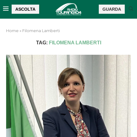
ASCOLTA
GUARDA
Home
»
Filomena Lamberti
TAG:
FILOMENA LAMBERTI