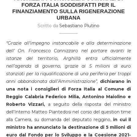
FORZA ITALIA SODDISFATTI PER IL
FINANZIAMENTO SULLA RIGENERAZIONE
URBANA
Scritto da
Sebastiano Plutino
“
Grazi
e
al
l’impegno instancabile e
alla
determinazione
del
l’ On.
Francesco Cannizzaro
nel portare avanti le
istanze de
l territorio,
Arghillà
entr
a
ufficialmente
nell’agenda
di g
overn
o, grazie ai 5 milioni di euro
stanziati per la riqualificazione di una periferia per troppi
anni abbandonata dall’Amministrazione”,
dichiarano in
una nota i consiglieri di Forza Italia al Comune di
Reggio
Calabria Federico Milia, Antonino Maiolino e
Roberto Vizzari,
a seguito della risposta del ministro
dell’Interno Matteo Piantedosi nel corso del question time
alla Camera, su domanda del deputato reggino,
in cui il
ministro ha annunciato la destinazione di 5 milioni di
euro dal
Fondo per lo Sviluppo e la Coesione 2021-