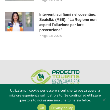
Interventi sui fiumi nel cosentino,
Scutellà: (M5S): “La Regione non
aspetti l’alluvione per fare
prevenzione”
7 Agosto 2026
Utilizziamo i cookie per essere sicuri che tu possa avere la
migliore esperienza sul nostro sito. Se continui ad utilizzare
questo sito noi assumiamo che tu ne sia felice.
Editore Progetto Touring srl - iscrizione al ROC n°20616 - P.IVA e CF
02636800803 - Reg. Tribunale Reggio Calabria n° 04/1976 -
Ok
Privacy policy