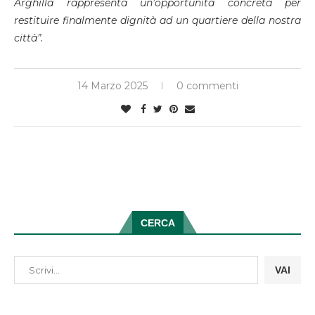
Arghillà
rappresenta un’opportunità concreta per
restituire
finalmente
dignità a
d u
n quartiere
della nostra
città”.
14 Marzo 2025
0 commenti
CERCA
VAI