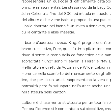
rappresentare un qualcosa di difficilmente catalog
onirici e rinascimentali. Lei stessa ricorda la Lady G
John Collier alla fine dell’800, ed intitola in que
dell’album e che viene ispirato proprio da una pratica
Il ballo riportato nel brano è un invito a rinnovarsi, 
cui la cantante è abile maestra.
Il brano d’apertura invece, King, è pregno di un’
brano successivo, Free, quest’ultimo più in linea con 
dove si sente la mano della co-fondatrice della band 
sopracitata “King” sono “Heaven is Here” e “My Lo
Heffington e diretti da Autumn de Wilde. L’album i
Florence nello sconforto del mancamento degli affet
live, che per alcuni artisti rappresentano la vera e 
normalità però fa sviluppare nell’autrice anche u
nella stesura delle canzoni.
L’album è chiaramente strutturato per un tour faraon
Per ora Florence si è concentrata sui piccoli live, 