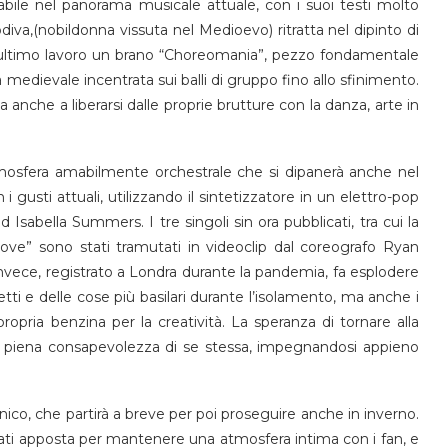
abile nel panorama musicale attuale, con i suoi testi molto
odiva,(nobildonna vissuta nel Medioevo) ritratta nel dipinto di
sto ultimo lavoro un brano “Choreomania”, pezzo fondamentale
 medievale incentrata sui balli di gruppo fino allo sfinimento.
ma anche a liberarsi dalle proprie brutture con la danza, arte in
atmosfera amabilmente orchestrale che si dipanerà anche nel
i gusti attuali, utilizzando il sintetizzatore in un elettro-pop
Isabella Summers. I tre singoli sin ora pubblicati, tra cui la
ve” sono stati tramutati in videoclip dal coreografo Ryan
nvece, registrato a Londra durante la pandemia, fa esplodere
ti e delle cose più basilari durante l’isolamento, ma anche i
propria benzina per la creatività. La speranza di tornare alla
na piena consapevolezza di se stessa, impegnandosi appieno
ico, che partirà a breve per poi proseguire anche in inverno.
creati apposta per mantenere una atmosfera intima con i fan, e