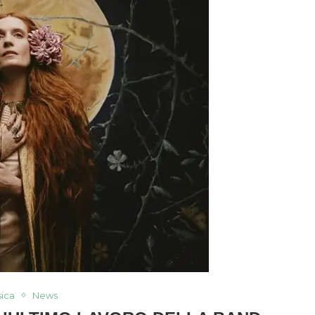
ica
News