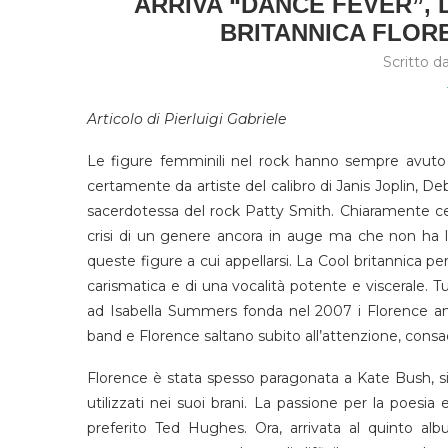
ARRIVA “DANCE FEVER”,
BRITANNICA FLOR
Scritto d
Articolo di Pierluigi Gabriele
Le figure femminili nel rock hanno sempre avuto u
certamente da artiste del calibro di Janis Joplin, D
sacerdotessa del rock Patty Smith. Chiaramente ce 
crisi di un genere ancora in auge ma che non ha 
queste figure a cui appellarsi. La Cool britannica 
carismatica e di una vocalità potente e viscerale. 
ad Isabella Summers fonda nel 2007 i Florence an
band e Florence saltano subito all’attenzione, con
Florence è stata spesso paragonata a Kate Bush, si
utilizzati nei suoi brani. La passione per la poesi
preferito Ted Hughes. Ora, arrivata al quinto alb