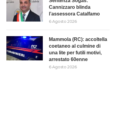
Sentenza Sogas:
Cannizzaro blinda
l’assessora Catalfamo
6 Agosto 2026
Mammola (RC): accoltella
coetaneo al culmine di
una lite per futili motivi,
arrestato 60enne
6 Agosto 2026