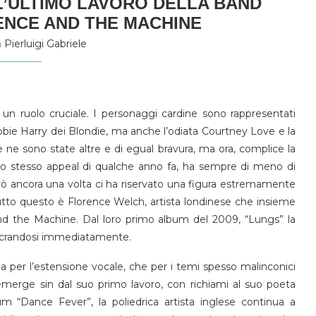
 L’ULTIMO LAVORO DELLA BAND
ENCE AND THE MACHINE
a
Pierluigi Gabriele
n ruolo cruciale. I personaggi cardine sono rappresentati
ebbie Harry dei Blondie, ma anche l’odiata Courtney Love e la
ne sono state altre e di egual bravura, ma ora, complice la
lo stesso appeal di qualche anno fa, ha sempre di meno di
però ancora una volta ci ha riservato una figura estremamente
Tutto questo è Florence Welch, artista londinese che insieme
d the Machine. Dal loro primo album del 2009, “Lungs” la
sacrandosi immediatamente.
a per l’estensione vocale, che per i temi spesso malinconici
a emerge sin dal suo primo lavoro, con richiami al suo poeta
um “Dance Fever”, la poliedrica artista inglese continua a