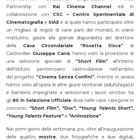
Partnership con
Rai Cinema Channel
ed in
collaborazione con
CSC – Centro Sperimentale di
Cinematografia
e
SIAE
e al quale hanno partecipato oltre
un migliaio di registi di varie parti del mondo), in orario
mattutino, grazie alla grande disponibilità del direttore
della
Casa Circondariale “Rosetta Sisca”
di
Castrovillari
Giuseppe Carrà
,
hanno visto la proiezione di
una selezione speciale di
“Short Film”
all’interno
dell’istituto penitenziario castrovillarese nell’ambito
del progetto
“Cinema Senza Confini”
, mentre in serata
hanno visto all’opera le altre giurie territoriali (adulti/ragazzi
e bambini) impegnate a selezionare i lavori vincitori tra
gli
80 in Selezione Ufficiale
divisi nelle varie categorie in
concorso:
“Short Film”, “Doc”, “Young Talents Short”,
“Young Talents Feature”
e
“Animazione”
.
Nei primi giorni della settimana, poi, oltre all’inaugurazione
delle quattro
mostre
, due fotografiche e due digitali,