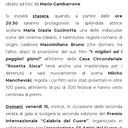
ideato ad hoc da
Mario Gambarrone
.
Si inizierà
stasera
, quando, a partire dalle
ore
20.30
saranno protagonisti: la splendida attrice
siciliana
Maria Grazia Cucinotta
, una delle indiscusse
icone del cinema italiano, il talentuoso regista romano di
origini calabresi
Massimiliano Bruno
(che domani, tra
l’altro, dopo la proiezione del suo film
“I migliori ed i
peggiori giorni”
all’interno della
Casa Circondariale
“Rosetta Sisca”
terrà anche una masterclass per i
detenuti) e sarà nuovamente di scena
Milcho
Manchevski
, regista i cui film sono stati proiettati in oltre
100 paesi, all’interno di più di 300 festival e hanno vinto
centinaia di premi.
Domani
,
venerdì
15,
invece, in occasione della seconda
serata di gala si svolgerà la seconda edizione del
Premio
Internazionale “Calabria del Cuore”
, organizzato in
collaborazione con l’
associazione Gli Amici del Cuore
di