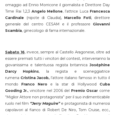
omaggio ad Ennio Morricone il giornalista e Direttore Day
Time Rai 1,2,3
Angelo Mellone
, l’attrice Luca
Francesca
Cardinale
(nipote di Claudia),
Marcello Foti
, direttore
generale del centro CESAM e il professore
Giovanni
Scambia
, ginecologo di fama internazionale.
Sabato 16
, invece, sempre al Castello Aragonese, oltre ad
essere premiati tutti i vincitori del contest, interverranno la
giovanissima e talentuosa regista britannica
Joséphine
Darcy Hopkins
, la regista e sceneggiatrice
rumena
Cristina Jacob,
l’attore italiano famoso in tutto il
mondo
Franco Nero
e la star di Hollywood
Cuba
Gooding Jr.
, vincitore nel 2006 del
Premio Oscar
come
“Miglior Attore non protagonista” per il suo indimenticabile
ruolo nel film
“Jerry Maguire”
e protagonista di numerosi
capolavori al fianco di Robert De Niro, Tom Cruise, ecc.,