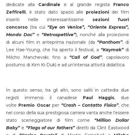
dedicate alla
Cardinale
e al grande regista
Franco
Zeffirelli
, è stato dato spazio alle
proiezioni
dei film
inseriti nelle interessantissime
sezioni
fuori
concorso
(tra cui
“Eye on Venice”, “Oriente Express”,
Mondo Doc”
e
“Retrospettive”
), nonché alla proiezione
di alcuni film in anteprima nazionale (da
“Panthom”
, di
Lee Hae-Young, che ha aperto il festival, a
“Kaymak”
di
Milcho Manchevski; fino a
“Call of God”
, capolavoro
postumo di Kim Ki-Duk) e ad un’intensa attività didattica.
In questo senso, tra gli altri, sono saliti in cattedra due
registi immensi: il canadese
Paul Haggis
, due
volte
Premio Oscar
per
“Crash – Contatto Fisico”
, che
nel corso della sua prestigiosa carriera vanta anche l’essere
stato sceneggiatore di film come
“Million Dollar
Baby”
e
“Flags of our fathers”
diretti da Clint Eastwood