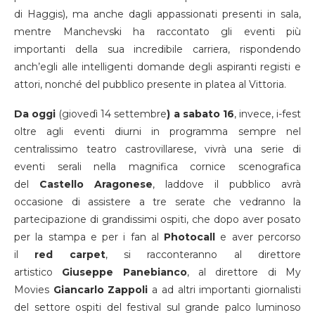
di Haggis), ma anche dagli appassionati presenti in sala,
mentre Manchevski ha raccontato gli eventi più
importanti della sua incredibile carriera, rispondendo
anch’egli alle intelligenti domande degli aspiranti registi e
attori, nonché del pubblico presente in platea al Vittoria.
Da oggi
(giovedì 14 settembre
) a sabato 16
, invece, i-fest
oltre agli eventi diurni in programma sempre nel
centralissimo teatro castrovillarese, vivrà una serie di
eventi serali nella magnifica cornice scenografica
del
Castello Aragonese
, laddove il pubblico avrà
occasione di assistere a tre serate che vedranno la
partecipazione di grandissimi ospiti, che dopo aver posato
per la stampa e per i fan al
Photocall
e aver percorso
il
red carpet
, si racconteranno al direttore
artistico
Giuseppe Panebianco
, al direttore di My
Movies
Giancarlo Zappoli
a ad altri importanti giornalisti
del settore ospiti del festival sul grande palco luminoso