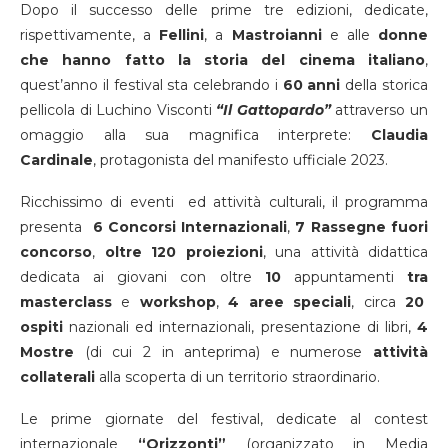
Dopo il successo delle prime tre edizioni, dedicate,
rispettivamente, a
Fellini
, a
Mastroianni
e alle
donne
che hanno fatto la storia del cinema italiano
,
quest’anno il festival sta celebrando i
60 anni
della storica
pellicola di Luchino Visconti
“Il Gattopardo”
attraverso un
omaggio alla sua magnifica interprete:
Claudia
Cardinale
, protagonista del manifesto ufficiale 2023.
Ricchissimo di eventi ed attività culturali, il programma
presenta
6 Concorsi Internazionali
,
7 Rassegne fuori
concorso
,
oltre 120 proiezioni
, una attività didattica
dedicata ai giovani con oltre
10
appuntamenti
tra
masterclass
e
workshop
,
4 aree speciali
, circa
20
ospiti
nazionali ed internazionali, presentazione di libri,
4
Mostre
(di cui 2 in anteprima) e numerose
attività
collaterali
alla scoperta di un territorio straordinario.
Le prime giornate del festival, dedicate al contest
internazionale
“Orizzonti”
(organizzato in Media