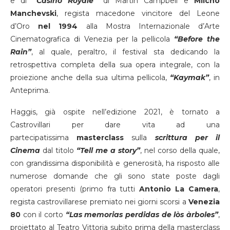
e di
“Casino Royale”
di Martin Campbell e
Milcho
Manchevski
, regista macedone vincitore del Leone
d’Oro
nel 1994
alla Mostra Internazionale d’Arte
Cinematografica di Venezia per la pellicola
“Before the
Rain”
, al quale, peraltro, il festival sta dedicando la
retrospettiva completa della sua opera integrale, con la
proiezione anche della sua ultima pellicola,
“Kaymak”
, in
Anteprima.
Haggis, già ospite nell’edizione 2021, è tornato a
Castrovillari per dare vita ad una
partecipatissima
masterclass
sulla
scrittura per il
Cinema
dal titolo
“Tell me a story”
, nel corso della quale,
con grandissima disponibilità e generosità, ha risposto alle
numerose domande che gli sono state poste dagli
operatori presenti (primo fra tutti
Antonio La Camera
,
regista castrovillarese premiato nei giorni scorsi a
Venezia
80
con il corto
“Las memorias perdidas de lòs àrboles”
,
proiettato al Teatro Vittoria subito prima della masterclass