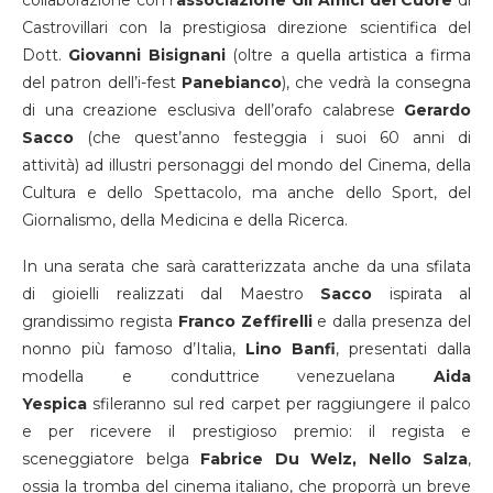
Castrovillari con la prestigiosa direzione scientifica del
Dott.
Giovanni Bisignani
(oltre a quella artistica a firma
del patron dell’i-fest
Panebianco
), che vedrà la consegna
di una creazione esclusiva dell’orafo calabrese
Gerardo
Sacco
(che quest’anno festeggia i suoi 60 anni di
attività) ad illustri personaggi del mondo del Cinema, della
Cultura e dello Spettacolo, ma anche dello Sport, del
Giornalismo, della Medicina e della Ricerca.
In una serata che sarà caratterizzata anche da una sfilata
di gioielli realizzati dal Maestro
Sacco
ispirata al
grandissimo regista
Franco Zeffirelli
e dalla presenza del
nonno più famoso d’Italia,
Lino Banfi
, presentati dalla
modella e conduttrice venezuelana
Aida
Yespica
sfileranno sul red carpet per raggiungere il palco
e per ricevere il prestigioso premio: il regista e
sceneggiatore belga
Fabrice Du Welz, Nello Salza
,
ossia la tromba del cinema italiano, che proporrà un breve