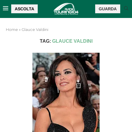
ASCOLTA
GUARDA
Home
»
Glauce Valdini
TAG:
GLAUCE VALDINI