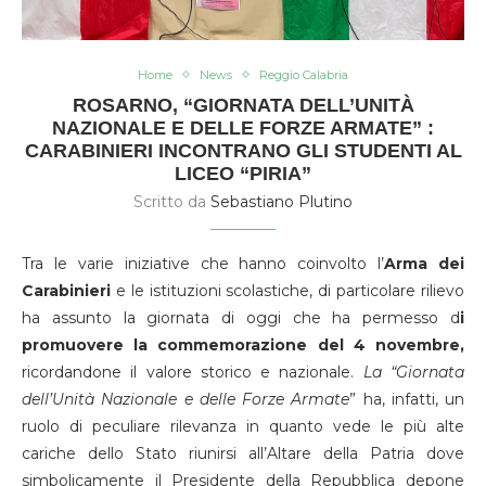
Home
News
Reggio Calabria
ROSARNO, “GIORNATA DELL’UNITÀ
NAZIONALE E DELLE FORZE ARMATE” :
CARABINIERI INCONTRANO GLI STUDENTI AL
LICEO “PIRIA”
Scritto da
Sebastiano Plutino
Tra le varie iniziative che hanno coinvolto l’
Arma dei
Carabinieri
e le istituzioni scolastiche, di particolare rilievo
ha assunto la giornata di oggi che ha permesso d
i
promuovere la commemorazione del 4 novembre,
ricordandone il valore storico e nazionale.
La “Giornata
dell’Unità Nazionale e delle Forze Armate
” ha, infatti, un
ruolo di peculiare rilevanza in quanto vede le più alte
cariche dello Stato riunirsi all’Altare della Patria dove
simbolicamente il Presidente della Repubblica depone