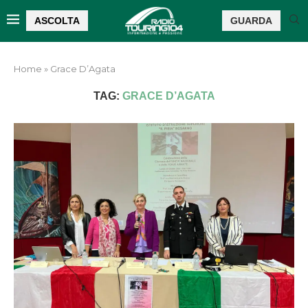
ASCOLTA
GUARDA
Home
»
Grace D’Agata
TAG:
GRACE D’AGATA