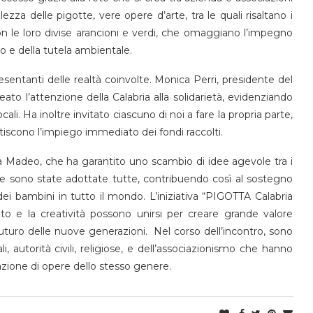
zza delle pigotte, vere opere d’arte, tra le quali risaltano i
n le loro divise arancioni e verdi, che omaggiano l’impegno
o e della tutela ambientale.
sentanti delle realtà coinvolte. Monica Perri, presidente del
ato l’attenzione della Calabria alla solidarietà, evidenziando
ali. Ha inoltre invitato ciascuno di noi a fare la propria parte,
iscono l’impiego immediato dei fondi raccolti.
ia Madeo, che ha garantito uno scambio di idee agevole tra i
ste sono state adottate tutte, contribuendo così al sostegno
dei bambini in tutto il mondo. L’iniziativa “PIGOTTA Calabria
nato e la creatività possono unirsi per creare grande valore
l futuro delle nuove generazioni. Nel corso dell’incontro, sono
li, autorità civili, religiose, e dell’associazionismo che hanno
azione di opere dello stesso genere.