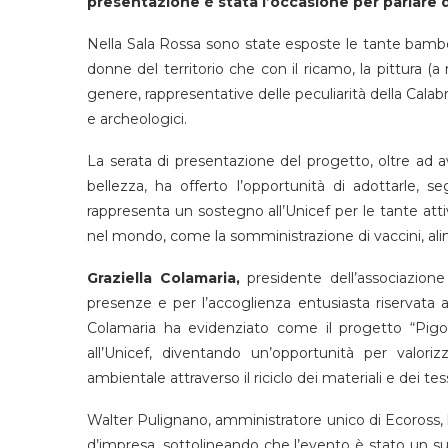
presentazione è stata l’occasione per parlare di 
Nella Sala Rossa sono state esposte le tante bamb
donne del territorio che con il ricamo, la pittura (
genere, rappresentative delle peculiarità della Calabr
e archeologici.
La serata di presentazione del progetto, oltre ad 
bellezza, ha offerto l’opportunità di adottarle, 
rappresenta un sostegno all’Unicef per le tante atti
nel mondo, come la somministrazione di vaccini, alim
Graziella Colamaria,
presidente dell’associazio
presenze e per l’accoglienza entusiasta riservata 
Colamaria ha evidenziato come il progetto “Pigott
all’Unicef, diventando un’opportunità per valoriz
ambientale attraverso il riciclo dei materiali e dei te
Walter Pulignano, amministratore unico di Ecoross, h
d’impresa, sottolineando che l’evento è stato un suc