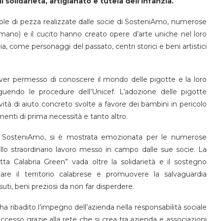
solidarietà, artigianato e tutela dell’infanzia.
ole di pezza realizzate dalle socie di SosteniAmo, numerose
a mano) e il cucito hanno creato opere d’arte uniche nel loro
ia, come personaggi del passato, centri storici e beni artistici
aver permesso di conoscere il mondo delle pigotte e la loro
seguendo le procedure dell’Unicef. L’adozione delle pigotte
vità di aiuto concreto svolte a favore dei bambini in pericolo
enti di prima necessità e tanto altro.
ne SosteniAmo, si è mostrata emozionata per le numerose
allo straordinario lavoro messo in campo dalle sue socie. La
a Calabria Green” vada oltre la solidarietà e il sostegno
zare il territorio calabrese e promuovere la salvaguardia
ssuti, beni preziosi da non far disperdere.
a ribadito l’impegno dell’azienda nella responsabilità sociale
cesso grazie alla rete che si crea tra azienda e associazioni