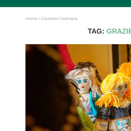
Home
»
Graziella Colamaria
TAG:
GRAZI