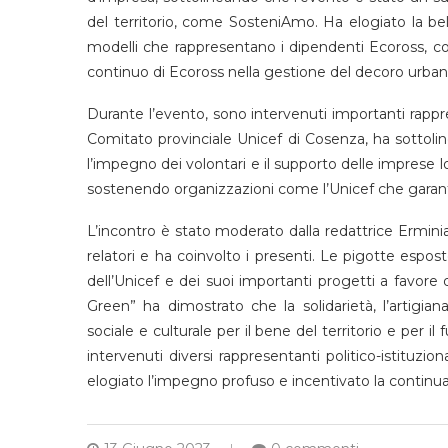
del territorio, come SosteniAmo. Ha elogiato la belle
modelli che rappresentano i dipendenti Ecoross, co
continuo di Ecoross nella gestione del decoro urban
Durante l’evento, sono intervenuti importanti rappre
Comitato provinciale Unicef di Cosenza, ha sottoline
l’impegno dei volontari e il supporto delle imprese loc
sostenendo organizzazioni come l’Unicef che garant
L’incontro è stato moderato dalla redattrice Ermin
relatori e ha coinvolto i presenti. Le pigotte espo
dell’Unicef e dei suoi importanti progetti a favore 
Green” ha dimostrato che la solidarietà, l’artigia
sociale e culturale per il bene del territorio e per i
intervenuti diversi rappresentanti politico-istituziona
elogiato l’impegno profuso e incentivato la continu