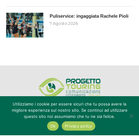
Puliservice: ingaggiata Rachele Pioli
7 Agosto 2026
Utilizziamo i cookie per essere sicuri che tu possa avere la
migliore esperienza sul nostro sito. Se continui ad utilizzare
questo sito noi assumiamo che tu ne sia felice.
Editore Progetto Touring srl - iscrizione al ROC n°20616 - P.IVA e CF
02636800803 - Reg. Tribunale Reggio Calabria n° 04/1976 -
Ok
Privacy policy
redazione@touring104.it
@2022 - All Right Reserved. Designed and Developed by
Auranex
|