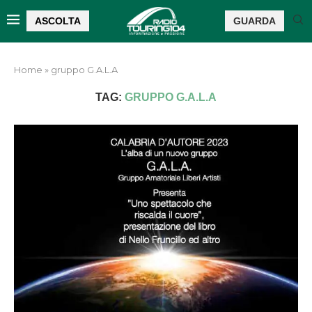
ASCOLTA
GUARDA
Home
»
gruppo G.A.L.A
TAG:
GRUPPO G.A.L.A