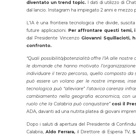
diventato un trend topic.
I dati di utilizzo di Ch
dal lancio. Instagram ha impiegato 2 anni e mezzo p
L’IA è una frontiera tecnologica che divide, suscita 
future applicazioni.
Per affrontare questi temi, 
dal Presidente Vincenzo
Giovanni Squillacioti,
confronto.
“Quali possibilità/potenzialità offre l’IA alle nostr
le domande che hanno motivato l’organizzazione d
individuare il terzo percorso, quello composto da
può essere un volano per le nostre imprese, inse
tecnologica può “alleviare” l’atavica carenza infr
cambiamento nella geografia economica, con un
ruolo che la Calabria può conquistare”
così il Pre
ADA, davanti ad una nutrita platea di giovani imprend
Dopo i saluti di apertura del Presidente di Confind
Calabria,
Aldo Ferrara,
il Direttore di Esperia TV,
S