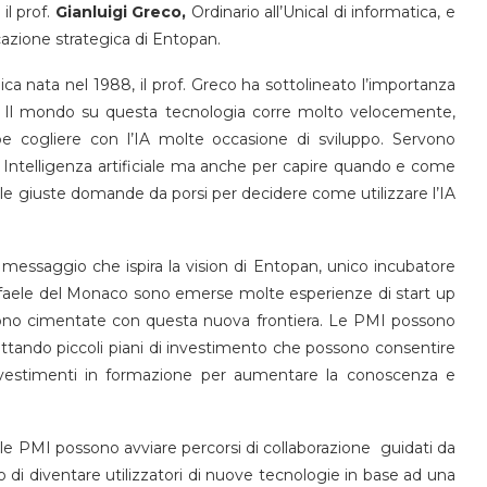
 il prof.
Gianluigi Greco,
Ordinario all’Unical di informatica, e
azione strategica di Entopan.
ca nata nel 1988, il prof. Greco ha sottolineato l’importanza
ra. Il mondo su questa tecnologia corre molto velocemente,
be cogliere con l’IA molte occasione di sviluppo. Servono
 Intelligenza artificiale ma anche per capire quando e come
o le giuste domande da porsi per decidere come utilizzare l’IA
messaggio che ispira la vision di Entopan, unico incubatore
Raffaele del Monaco sono emerse molte esperienze di start up
i sono cimentate con questa nuova frontiera. Le PMI possono
dottando piccoli piani di investimento che possono consentire
vestimenti in formazione per aumentare la conoscenza e
 le PMI possono avviare percorsi di collaborazione guidati da
ivo di diventare utilizzatori di nuove tecnologie in base ad una