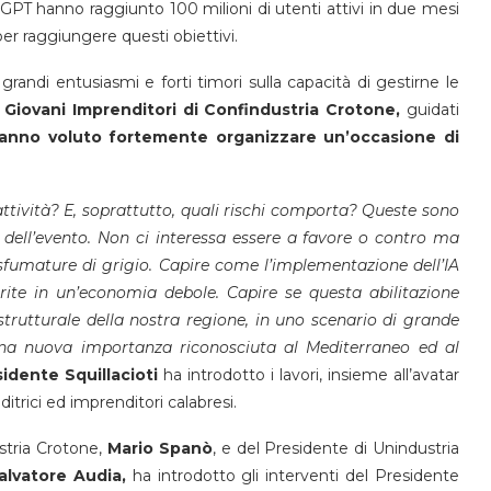
atGPT hanno raggiunto 100 milioni di utenti attivi in due mesi
er raggiungere questi obiettivi.
grandi entusiasmi e forti timori sulla capacità di gestirne le
i Giovani Imprenditori di Confindustria Crotone,
guidati
 hanno voluto fortemente organizzare un’occasione di
e attività? E, soprattutto, quali rischi comporta? Queste sono
ell’evento. Non ci interessa essere a favore o contro ma
 sfumature di grigio. Capire come l’implementazione dell’IA
rite in un’economia debole. Capire se questa abilitazione
astrutturale della nostra regione, in uno scenario di grande
a nuova importanza riconosciuta al Mediterraneo ed al
sidente Squillacioti
ha introdotto i lavori, insieme all’avatar
itrici ed imprenditori calabresi.
ustria Crotone,
Mario Spanò
, e del Presidente di Unindustria
alvatore Audia,
ha introdotto gli interventi del Presidente