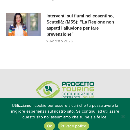
Interventi sui fiumi nel cosentino,
Scutellà: (M5S): “La Regione non
aspetti l’alluvione per fare
prevenzione”
7 Agosto 2026
Utilizziamo i cookie per essere sicuri che tu possa avere la
migliore esperienza sul nostro sito. Se continui ad utilizzare
questo sito noi assumiamo che tu ne sia felice.
Editore Progetto Touring srl - iscrizione al ROC n°20616 - P.IVA e CF
02636800803 - Reg. Tribunale Reggio Calabria n° 04/1976 -
Ok
Privacy policy
redazione@touring104.it