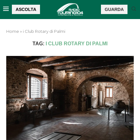
ASCOLTA
GUARDA
Home
»
i Club Rotary di Palmi
TAG:
I CLUB ROTARY DI PALMI