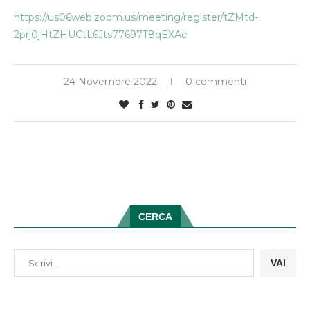
https://us06web.zoom.us/meeting/register/tZMtd-
2prj0jHtZHUCtL6Jts77697T8qEXAe
24 Novembre 2022
0 commenti
CERCA
VAI