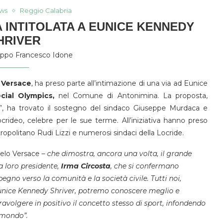
ws
Reggio Calabria
A INTITOLATA A EUNICE KENNEDY
HRIVER
lippo Francesco Idone
Versace
, ha preso parte all’intimazione di una via ad Eunice
ial Olympics,
nel Comune di Antonimina. La proposta,
ide”, ha trovato il sostegno del sindaco Giuseppe Murdaca e
ocrideo, celebre per le sue terme. All’iniziativa hanno preso
tropolitano Rudi Lizzi e numerosi sindaci della Locride.
lo Versace –
che dimostra, ancora una volta, il grande
la loro presidente,
Irma
Circosta
, che si confermano
egno verso la comunità e la società civile. Tutti noi,
unice Kennedy Shriver, potremo conoscere meglio e
stravolgere in positivo il concetto stesso di sport, infondendo
l mondo”.