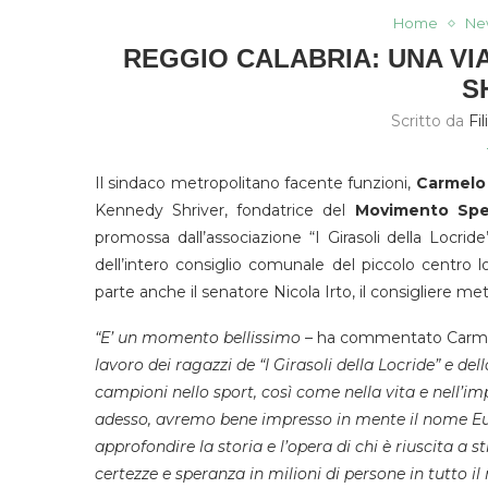
Home
Ne
REGGIO CALABRIA: UNA VI
S
Scritto da
Fi
Il sindaco metropolitano facente funzioni,
Carmelo
Kennedy Shriver, fondatrice del
Movimento Spec
promossa dall’associazione “I Girasoli della Locr
dell’intero consiglio comunale del piccolo centro l
parte anche il senatore Nicola Irto, il consigliere me
“E’ un momento bellissimo
– ha commentato Carme
lavoro dei ragazzi de “I Girasoli della Locride” e del
campioni nello sport, così come nella vita e nell’imp
adesso, avremo bene impresso in mente il nome E
approfondire la storia e l’opera di chi è riuscita a 
certezze e speranza in milioni di persone in tutto i