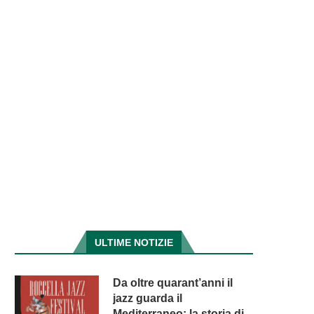
ULTIME NOTIZIE
Da oltre quarant’anni il
jazz guarda il
Mediterraneo: la storia di