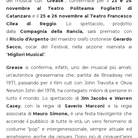
del musical cult “
Grease
”, confermate per il
23 e 24
novembre al Teatro Politeama Foglietti di
Catanzaro
e il
25 e 26 novembre al Teatro Francesco
Cilea di Reggio
. Lo spettacolo, prodotto
dalla
Compagnia della Rancia,
sarà premiato con
il
Riccio d’Argento
del maestro orafo crotonese
Gerardo
Sacco,
oscar del Festival, nella sezione riservata ai
“
Migliori Musical
”.
Grease
si conferma, infatti, uno dei musical più amati;
un’autentica greasemania che, partita da Broadway nel
1971, passando per il film cult con John Travolta e Olivia
Newton John del 1978, ha contagiato milioni di persone in
tutto il mondo. Lo spettacolo di
Jim Jacobs e Warren
Casey
, con la regia di
Saverio Marconi
e la regia
associata di
Mauro Simone,
è una festa travolgente che
accende il pubblico di tutte le età, un vero fenomeno di
costume “pop” e intergenerazionale, sempre attuale ed
amatissimo anche dai giovani. Dopo più di cinquant’anni