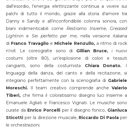
dall’esordio, l’energia elettrizzante continua a vivere sui
palchi di tutto il mondo, grazie alla storia d’amore tra
Danny e Sandy e all’inconfondibile colonna sonora, con
brani indimenticabili come
Restiamo Insieme
,
Greased
Lightnin
e
Sei perfetto per me
, nella versione italiana
di
Franco Travaglio
e
Michele Renzullo,
a ritmo di rock
n’roll. Le coreografie sono di
Gillian Bruce,
i nuovi
costumi (oltre 80), un’esplosione di colori e tessuti
cangianti, sono della costumista
Chiara Donato.
I
linguaggi della danza, del canto e della recitazione, si
integrano perfettamente con la scenografia di
Gabriele
Moreschi.
Il team creativo comprende anche
Valerio
Tiberi,
che firma il coloratissimo disegno luci insieme a
Emanuele Agliati e Francesco Vignati. Le musiche sono
curate da
Enrico Porcelli
per il disegno fonico,
Gianluca
Sticotti
per la direzione musicale,
Riccardo Di Paola
per
le orchestrazioni.