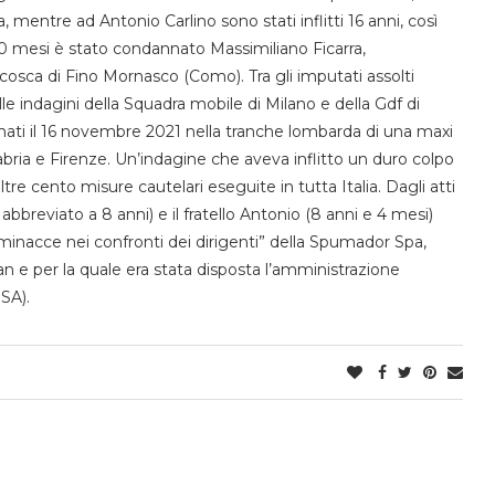
 mentre ad Antonio Carlino sono stati inflitti 16 anni, così
0 mesi è stato condannato Massimiliano Ficarra,
sca di Fino Mornasco (Como). Tra gli imputati assolti
le indagini della Squadra mobile di Milano e della Gdf di
fermati il 16 novembre 2021 nella tranche lombarda di una maxi
bria e Firenze. Un’indagine che aveva inflitto un duro colpo
tre cento misure cautelari eseguite in tutta Italia. Dagli atti
bbreviato a 8 anni) e il fratello Antonio (8 anni e 4 mesi)
e minacce nei confronti dei dirigenti” della Spumador Spa,
an e per la quale era stata disposta l’amministrazione
NSA).