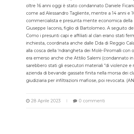
oltre 16 anni oggi è stato condannato Daniele Ficarra,
come ad Alessandro Tagliente, mentre a 14 anni e 1
commercialista e presunta mente economica della co
Giuseppe Iaconis, figlio di Bartolomeo. A seguito del
Como i presunti capi e affiliati al clan erano stati 
inchiesta, coordinata anche dalle Dda di Reggio Cala
alla cosca della ‘ndrangheta dei Molè-Piromalli con ol
era emerso anche che Attilio Salerni (condannato in a
sarebbero stati gli esecutori materiali “di violenze 
azienda di bevande gassate finita nella morsa dei cl
giudiziaria per infiltrazioni mafiose, poi revocata. (A
28 Aprile 2023
0 commenti