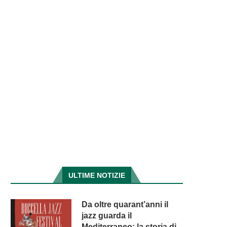
ULTIME NOTIZIE
Da oltre quarant’anni il
jazz guarda il
Mediterraneo: la storia di