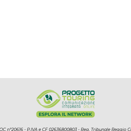
l ROC n°20616 - P.IVA e CF 02636800803 - Reg. Tribunale Reggio C